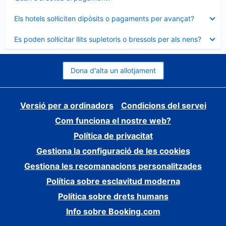
tancat
Element
Els hotels sol·liciten dipòsits o pagaments per avançat?
tancat
Element
Es poden sol·licitar llits supletoris o bressols per als nens?
tancat
Dona d'alta un allotjament
Versió per a ordinadors
Condicions del servei
Com funciona el nostre web?
Política de privacitat
Gestiona la configuració de les cookies
Gestiona les recomanacions personalitzades
Política sobre esclavitud moderna
Política sobre drets humans
Info sobre Booking.com