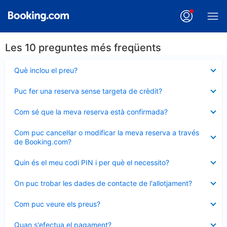
Les 10 preguntes més freqüents
Element
Què inclou el preu?
tancat
Element
Puc fer una reserva sense targeta de crèdit?
tancat
Element
Com sé que la meva reserva està confirmada?
tancat
Element
Com puc cancel·lar o modificar la meva reserva a través
tancat
de Booking.com?
Element
Quin és el meu codi PIN i per què el necessito?
tancat
Element
On puc trobar les dades de contacte de l'allotjament?
tancat
Element
Com puc veure els preus?
tancat
Element
Quan s'efectua el pagament?