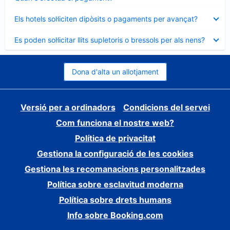
tancat
Element
Els hotels sol·liciten dipòsits o pagaments per avançat?
tancat
Element
Es poden sol·licitar llits supletoris o bressols per als nens?
tancat
Dona d'alta un allotjament
Versió per a ordinadors
Condicions del servei
Com funciona el nostre web?
Política de privacitat
Gestiona la configuració de les cookies
Gestiona les recomanacions personalitzades
Política sobre esclavitud moderna
Política sobre drets humans
Info sobre Booking.com