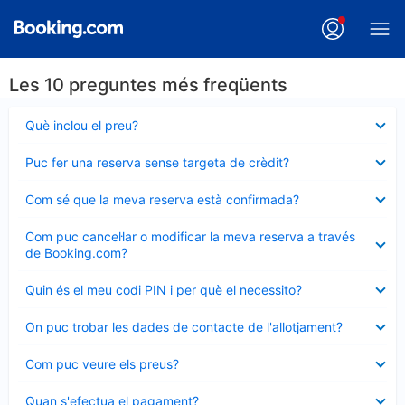
Les 10 preguntes més freqüents
Element
Què inclou el preu?
tancat
Element
Puc fer una reserva sense targeta de crèdit?
tancat
Element
Com sé que la meva reserva està confirmada?
tancat
Element
Com puc cancel·lar o modificar la meva reserva a través
tancat
de Booking.com?
Element
Quin és el meu codi PIN i per què el necessito?
tancat
Element
On puc trobar les dades de contacte de l'allotjament?
tancat
Element
Com puc veure els preus?
tancat
Element
Quan s'efectua el pagament?