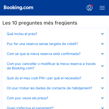
Les 10 preguntes més freqüents
Element
Què inclou el preu?
tancat
Element
Puc fer una reserva sense targeta de crèdit?
tancat
Element
Com sé que la meva reserva està confirmada?
tancat
Element
Com puc cancel·lar o modificar la meva reserva a través
tancat
de Booking.com?
Element
Quin és el meu codi PIN i per què el necessito?
tancat
Element
On puc trobar les dades de contacte de l'allotjament?
tancat
Element
Com puc veure els preus?
tancat
Element
Quan s'efectua el pagament?