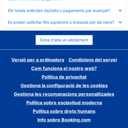
tancat
Element
Els hotels sol·liciten dipòsits o pagaments per avançat?
tancat
Element
Es poden sol·licitar llits supletoris o bressols per als nens?
tancat
Dona d'alta un allotjament
Versió per a ordinadors
Condicions del servei
Com funciona el nostre web?
Política de privacitat
Gestiona la configuració de les cookies
Gestiona les recomanacions personalitzades
Política sobre esclavitud moderna
Política sobre drets humans
Info sobre Booking.com