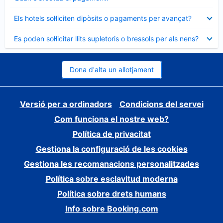
tancat
Element
Els hotels sol·liciten dipòsits o pagaments per avançat?
tancat
Element
Es poden sol·licitar llits supletoris o bressols per als nens?
tancat
Dona d'alta un allotjament
Versió per a ordinadors
Condicions del servei
Com funciona el nostre web?
Política de privacitat
Gestiona la configuració de les cookies
Gestiona les recomanacions personalitzades
Política sobre esclavitud moderna
Política sobre drets humans
Info sobre Booking.com