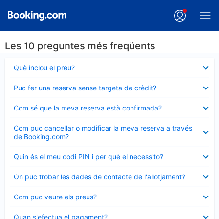
Les 10 preguntes més freqüents
Element
Què inclou el preu?
tancat
Element
Puc fer una reserva sense targeta de crèdit?
tancat
Element
Com sé que la meva reserva està confirmada?
tancat
Element
Com puc cancel·lar o modificar la meva reserva a través
tancat
de Booking.com?
Element
Quin és el meu codi PIN i per què el necessito?
tancat
Element
On puc trobar les dades de contacte de l'allotjament?
tancat
Element
Com puc veure els preus?
tancat
Element
Quan s'efectua el pagament?