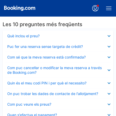
Les 10 preguntes més freqüents
Element
Què inclou el preu?
tancat
Element
Puc fer una reserva sense targeta de crèdit?
tancat
Element
Com sé que la meva reserva està confirmada?
tancat
Element
Com puc cancel·lar o modificar la meva reserva a través
tancat
de Booking.com?
Element
Quin és el meu codi PIN i per què el necessito?
tancat
Element
On puc trobar les dades de contacte de l'allotjament?
tancat
Element
Com puc veure els preus?
tancat
Element
Quan s'efectua el pagament?