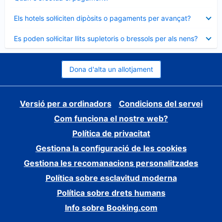
tancat
Element
Els hotels sol·liciten dipòsits o pagaments per avançat?
tancat
Element
Es poden sol·licitar llits supletoris o bressols per als nens?
tancat
Dona d'alta un allotjament
Versió per a ordinadors
Condicions del servei
Com funciona el nostre web?
Política de privacitat
Gestiona la configuració de les cookies
Gestiona les recomanacions personalitzades
Política sobre esclavitud moderna
Política sobre drets humans
Info sobre Booking.com