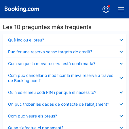
Les 10 preguntes més freqüents
Element
Què inclou el preu?
tancat
Element
Puc fer una reserva sense targeta de crèdit?
tancat
Element
Com sé que la meva reserva està confirmada?
tancat
Element
Com puc cancel·lar o modificar la meva reserva a través
tancat
de Booking.com?
Element
Quin és el meu codi PIN i per què el necessito?
tancat
Element
On puc trobar les dades de contacte de l'allotjament?
tancat
Element
Com puc veure els preus?
tancat
Element
Quan s'efectua el pagament?