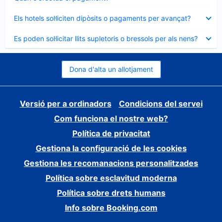
tancat
Element
Els hotels sol·liciten dipòsits o pagaments per avançat?
tancat
Element
Es poden sol·licitar llits supletoris o bressols per als nens?
tancat
Dona d'alta un allotjament
Versió per a ordinadors
Condicions del servei
Com funciona el nostre web?
Política de privacitat
Gestiona la configuració de les cookies
Gestiona les recomanacions personalitzades
Política sobre esclavitud moderna
Política sobre drets humans
Info sobre Booking.com