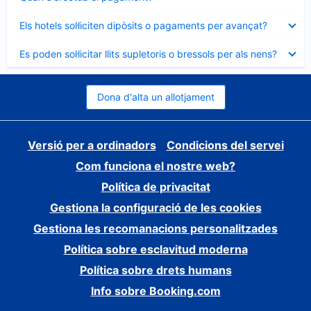
tancat
Element
Els hotels sol·liciten dipòsits o pagaments per avançat?
tancat
Element
Es poden sol·licitar llits supletoris o bressols per als nens?
tancat
Dona d'alta un allotjament
Versió per a ordinadors
Condicions del servei
Com funciona el nostre web?
Política de privacitat
Gestiona la configuració de les cookies
Gestiona les recomanacions personalitzades
Política sobre esclavitud moderna
Política sobre drets humans
Info sobre Booking.com