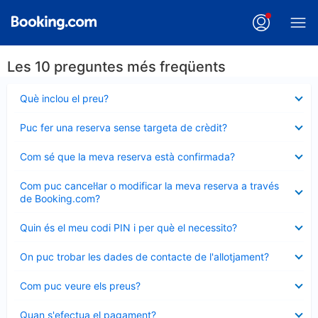
Les 10 preguntes més freqüents
Element
Què inclou el preu?
tancat
Element
Puc fer una reserva sense targeta de crèdit?
tancat
Element
Com sé que la meva reserva està confirmada?
tancat
Element
Com puc cancel·lar o modificar la meva reserva a través
tancat
de Booking.com?
Element
Quin és el meu codi PIN i per què el necessito?
tancat
Element
On puc trobar les dades de contacte de l'allotjament?
tancat
Element
Com puc veure els preus?
tancat
Element
Quan s'efectua el pagament?