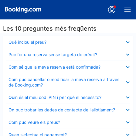
Les 10 preguntes més freqüents
Element
Què inclou el preu?
tancat
Element
Puc fer una reserva sense targeta de crèdit?
tancat
Element
Com sé que la meva reserva està confirmada?
tancat
Element
Com puc cancel·lar o modificar la meva reserva a través
tancat
de Booking.com?
Element
Quin és el meu codi PIN i per què el necessito?
tancat
Element
On puc trobar les dades de contacte de l'allotjament?
tancat
Element
Com puc veure els preus?
tancat
Element
Quan s'efectua el pagament?