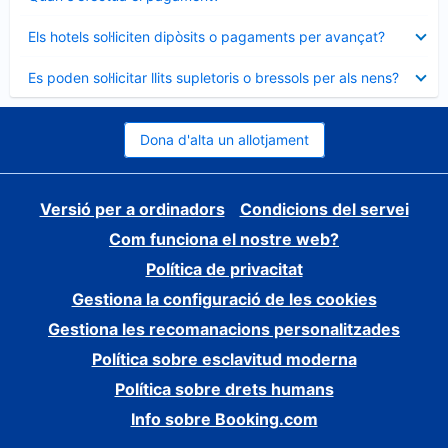
tancat
Element
Els hotels sol·liciten dipòsits o pagaments per avançat?
tancat
Element
Es poden sol·licitar llits supletoris o bressols per als nens?
tancat
Dona d'alta un allotjament
Versió per a ordinadors
Condicions del servei
Com funciona el nostre web?
Política de privacitat
Gestiona la configuració de les cookies
Gestiona les recomanacions personalitzades
Política sobre esclavitud moderna
Política sobre drets humans
Info sobre Booking.com