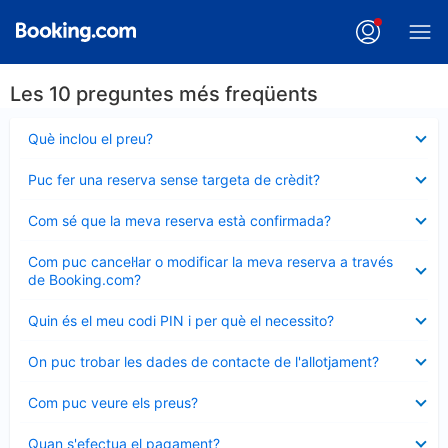
Les 10 preguntes més freqüents
Element
Què inclou el preu?
tancat
Element
Puc fer una reserva sense targeta de crèdit?
tancat
Element
Com sé que la meva reserva està confirmada?
tancat
Element
Com puc cancel·lar o modificar la meva reserva a través
tancat
de Booking.com?
Element
Quin és el meu codi PIN i per què el necessito?
tancat
Element
On puc trobar les dades de contacte de l'allotjament?
tancat
Element
Com puc veure els preus?
tancat
Element
Quan s'efectua el pagament?