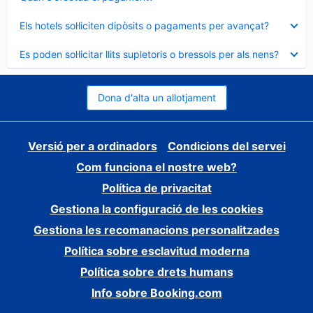
tancat
Element
Els hotels sol·liciten dipòsits o pagaments per avançat?
tancat
Element
Es poden sol·licitar llits supletoris o bressols per als nens?
tancat
Dona d'alta un allotjament
Versió per a ordinadors
Condicions del servei
Com funciona el nostre web?
Política de privacitat
Gestiona la configuració de les cookies
Gestiona les recomanacions personalitzades
Política sobre esclavitud moderna
Política sobre drets humans
Info sobre Booking.com