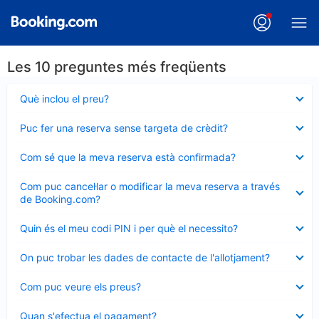
Les 10 preguntes més freqüents
Element
Què inclou el preu?
tancat
Element
Puc fer una reserva sense targeta de crèdit?
tancat
Element
Com sé que la meva reserva està confirmada?
tancat
Element
Com puc cancel·lar o modificar la meva reserva a través
tancat
de Booking.com?
Element
Quin és el meu codi PIN i per què el necessito?
tancat
Element
On puc trobar les dades de contacte de l'allotjament?
tancat
Element
Com puc veure els preus?
tancat
Element
Quan s'efectua el pagament?