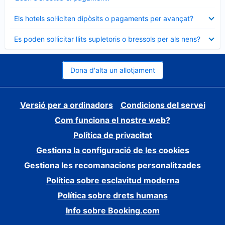
tancat
Element
Els hotels sol·liciten dipòsits o pagaments per avançat?
tancat
Element
Es poden sol·licitar llits supletoris o bressols per als nens?
tancat
Dona d'alta un allotjament
Versió per a ordinadors
Condicions del servei
Com funciona el nostre web?
Política de privacitat
Gestiona la configuració de les cookies
Gestiona les recomanacions personalitzades
Política sobre esclavitud moderna
Política sobre drets humans
Info sobre Booking.com