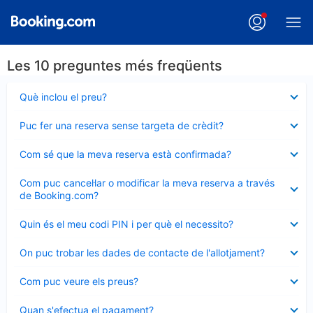
Les 10 preguntes més freqüents
Element
Què inclou el preu?
tancat
Element
Puc fer una reserva sense targeta de crèdit?
tancat
Element
Com sé que la meva reserva està confirmada?
tancat
Element
Com puc cancel·lar o modificar la meva reserva a través
tancat
de Booking.com?
Element
Quin és el meu codi PIN i per què el necessito?
tancat
Element
On puc trobar les dades de contacte de l'allotjament?
tancat
Element
Com puc veure els preus?
tancat
Element
Quan s'efectua el pagament?