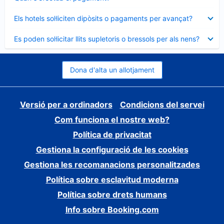
tancat
Element
Els hotels sol·liciten dipòsits o pagaments per avançat?
tancat
Element
Es poden sol·licitar llits supletoris o bressols per als nens?
tancat
Dona d'alta un allotjament
Versió per a ordinadors
Condicions del servei
Com funciona el nostre web?
Política de privacitat
Gestiona la configuració de les cookies
Gestiona les recomanacions personalitzades
Política sobre esclavitud moderna
Política sobre drets humans
Info sobre Booking.com