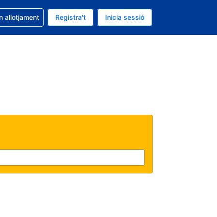
la reserva
n allotjament
Registra't
Inicia sessió
 és EUR
ual és Català