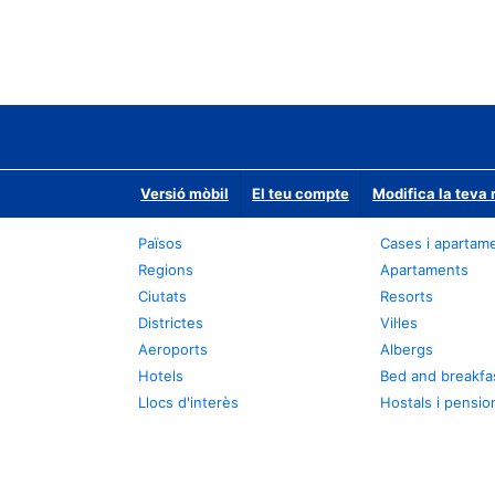
Versió mòbil
El teu compte
Modifica la teva 
Països
Cases i apartam
Regions
Apartaments
Ciutats
Resorts
Districtes
Vil·les
Aeroports
Albergs
Hotels
Bed and breakfa
Llocs d'interès
Hostals i pensio