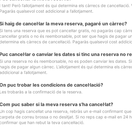
I tant! Però l’allotjament és qui determina els càrrecs de cancel·lació. 
Pagaràs qualsevol cost addicional a l’allotjament.
Si haig de cancel·lar la meva reserva, pagaré un càrrec?
Si tens una reserva que es pot cancel·lar gratis, no pagaràs cap càrrec
cancel·lar gratis o no és reemborsable, pot ser que hagis de pagar un 
determina els càrrecs de cancel·lació. Pagaràs qualsevol cost addicion
Puc cancel·lar o canviar les dates si tinc una reserva no
Si una reserva no és reemborsable, no es poden canviar les dates. Si 
hagis de pagar algun càrrec. L’allotjament és qui determina els càrre
addicional a l’allotjament.
On puc trobar les condicions de cancel·lació?
Les trobaràs a la confirmació de la reserva.
Com puc saber si la meva reserva s'ha cancel·lat?
Un cop hagis cancel·lat una reserva, rebràs un e-mail confirmant que s’
carpeta de correu brossa o no desitjat. Si no reps cap e-mail en 24 h
confirmar que han rebut la teva cancel·lació.