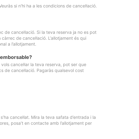
Veuràs si n'hi ha a les condicions de cancel·lació.
 de cancel·lació. Si la teva reserva ja no es pot
càrrec de cancel·lació. L’allotjament és qui
al a l’allotjament.
 reemborsable?
vols cancel·lar la teva reserva, pot ser que
cs de cancel·lació. Pagaràs qualsevol cost
ha cancel·lat. Mira la teva safata d’entrada i la
ores, posa’t en contacte amb l’allotjament per