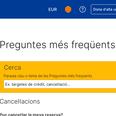
EUR
Rep ajuda amb 
Dona d'alta u
Tria la moneda. La moneda actual
Tria l'idioma. L'idioma act
Preguntes més freqüents
Cerca
Paraula clau o tema de les Preguntes més freqüents
Cancel·lacions
Puc cancel·lar la meva reserva?