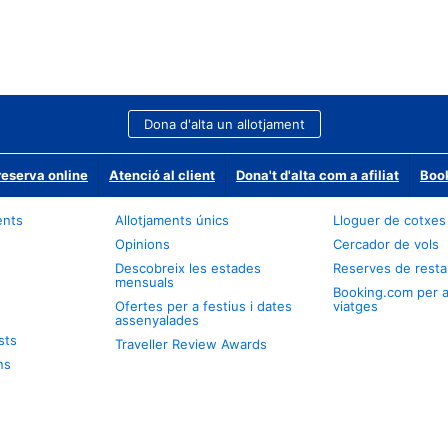
Dona d'alta un allotjament
reserva online
Atenció al client
Dona't d'alta com a afiliat
Book
ents
Allotjaments únics
Lloguer de cotxes
Opinions
Cercador de vols
Descobreix les estades
Reserves de resta
mensuals
Booking.com per 
Ofertes per a festius i dates
viatges
assenyalades
sts
Traveller Review Awards
ns