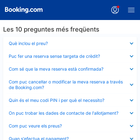
Les 10 preguntes més freqüents
Element
Què inclou el preu?
tancat
Element
Puc fer una reserva sense targeta de crèdit?
tancat
Element
Com sé que la meva reserva està confirmada?
tancat
Element
Com puc cancel·lar o modificar la meva reserva a través
tancat
de Booking.com?
Element
Quin és el meu codi PIN i per què el necessito?
tancat
Element
On puc trobar les dades de contacte de l'allotjament?
tancat
Element
Com puc veure els preus?
tancat
Element
Quan s'efectua el pagament?