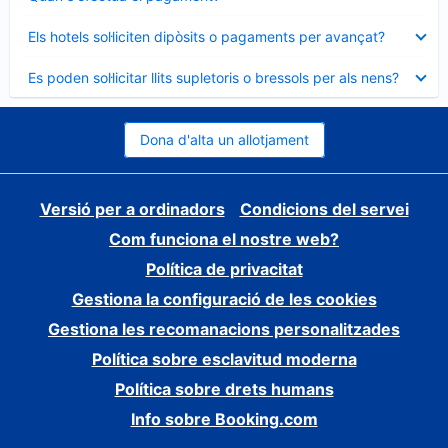
tancat
Element
Els hotels sol·liciten dipòsits o pagaments per avançat?
tancat
Element
Es poden sol·licitar llits supletoris o bressols per als nens?
tancat
Dona d'alta un allotjament
Versió per a ordinadors
Condicions del servei
Com funciona el nostre web?
Política de privacitat
Gestiona la configuració de les cookies
Gestiona les recomanacions personalitzades
Política sobre esclavitud moderna
Política sobre drets humans
Info sobre Booking.com