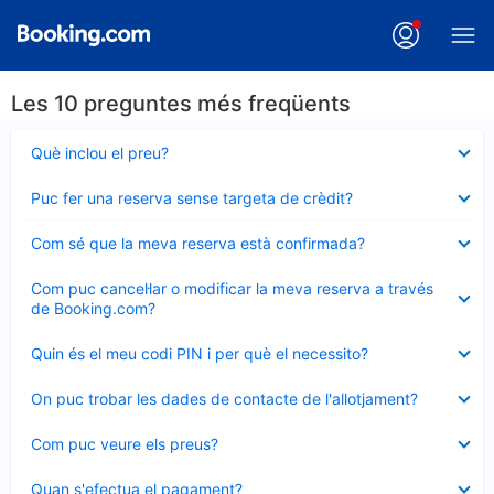
Les 10 preguntes més freqüents
Element
Què inclou el preu?
tancat
Element
Puc fer una reserva sense targeta de crèdit?
tancat
Element
Com sé que la meva reserva està confirmada?
tancat
Element
Com puc cancel·lar o modificar la meva reserva a través
tancat
de Booking.com?
Element
Quin és el meu codi PIN i per què el necessito?
tancat
Element
On puc trobar les dades de contacte de l'allotjament?
tancat
Element
Com puc veure els preus?
tancat
Element
Quan s'efectua el pagament?