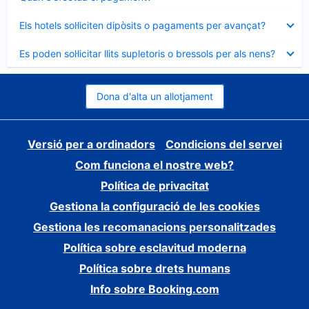
tancat
Element
Els hotels sol·liciten dipòsits o pagaments per avançat?
tancat
Element
Es poden sol·licitar llits supletoris o bressols per als nens?
tancat
Dona d'alta un allotjament
Versió per a ordinadors
Condicions del servei
Com funciona el nostre web?
Política de privacitat
Gestiona la configuració de les cookies
Gestiona les recomanacions personalitzades
Política sobre esclavitud moderna
Política sobre drets humans
Info sobre Booking.com