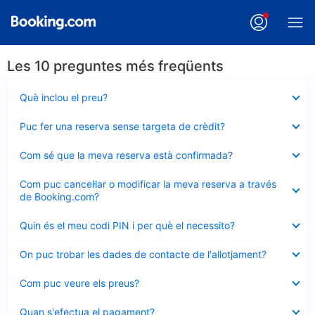
Les 10 preguntes més freqüents
Element
Què inclou el preu?
tancat
Element
Puc fer una reserva sense targeta de crèdit?
tancat
Element
Com sé que la meva reserva està confirmada?
tancat
Element
Com puc cancel·lar o modificar la meva reserva a través
tancat
de Booking.com?
Element
Quin és el meu codi PIN i per què el necessito?
tancat
Element
On puc trobar les dades de contacte de l'allotjament?
tancat
Element
Com puc veure els preus?
tancat
Element
Quan s'efectua el pagament?