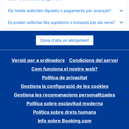
tancat
Element
Els hotels sol·liciten dipòsits o pagaments per avançat?
tancat
Element
Es poden sol·licitar llits supletoris o bressols per als nens?
tancat
Dona d'alta un allotjament
Versió per a ordinadors
Condicions del servei
Com funciona el nostre web?
Política de privacitat
Gestiona la configuració de les cookies
Gestiona les recomanacions personalitzades
Política sobre esclavitud moderna
Política sobre drets humans
Info sobre Booking.com