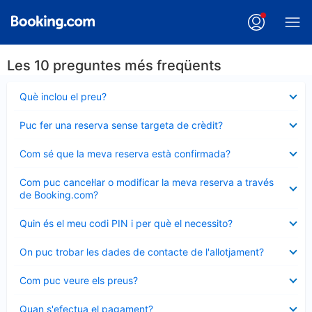
Les 10 preguntes més freqüents
Element
Què inclou el preu?
tancat
Element
Puc fer una reserva sense targeta de crèdit?
tancat
Element
Com sé que la meva reserva està confirmada?
tancat
Element
Com puc cancel·lar o modificar la meva reserva a través
tancat
de Booking.com?
Element
Quin és el meu codi PIN i per què el necessito?
tancat
Element
On puc trobar les dades de contacte de l'allotjament?
tancat
Element
Com puc veure els preus?
tancat
Element
Quan s'efectua el pagament?