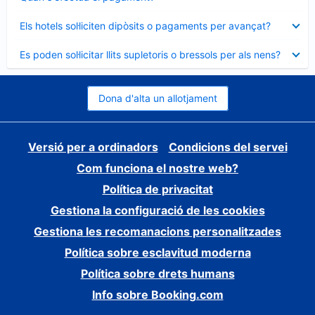
tancat
Element
Els hotels sol·liciten dipòsits o pagaments per avançat?
tancat
Element
Es poden sol·licitar llits supletoris o bressols per als nens?
tancat
Dona d'alta un allotjament
Versió per a ordinadors
Condicions del servei
Com funciona el nostre web?
Política de privacitat
Gestiona la configuració de les cookies
Gestiona les recomanacions personalitzades
Política sobre esclavitud moderna
Política sobre drets humans
Info sobre Booking.com