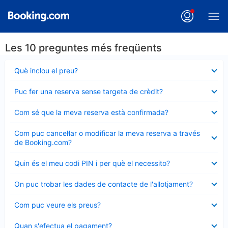
Les 10 preguntes més freqüents
Element
Què inclou el preu?
tancat
Element
Puc fer una reserva sense targeta de crèdit?
tancat
Element
Com sé que la meva reserva està confirmada?
tancat
Element
Com puc cancel·lar o modificar la meva reserva a través
tancat
de Booking.com?
Element
Quin és el meu codi PIN i per què el necessito?
tancat
Element
On puc trobar les dades de contacte de l'allotjament?
tancat
Element
Com puc veure els preus?
tancat
Element
Quan s'efectua el pagament?