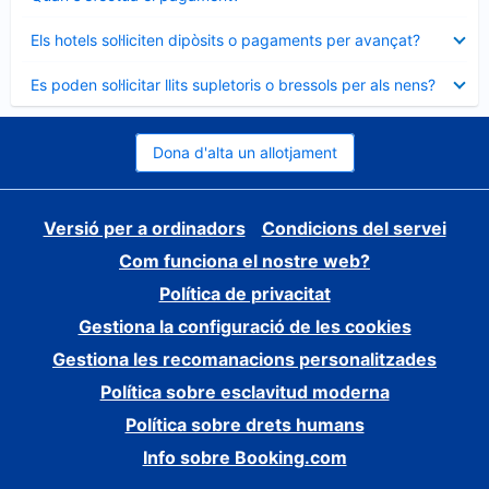
tancat
Element
Els hotels sol·liciten dipòsits o pagaments per avançat?
tancat
Element
Es poden sol·licitar llits supletoris o bressols per als nens?
tancat
Dona d'alta un allotjament
Versió per a ordinadors
Condicions del servei
Com funciona el nostre web?
Política de privacitat
Gestiona la configuració de les cookies
Gestiona les recomanacions personalitzades
Política sobre esclavitud moderna
Política sobre drets humans
Info sobre Booking.com