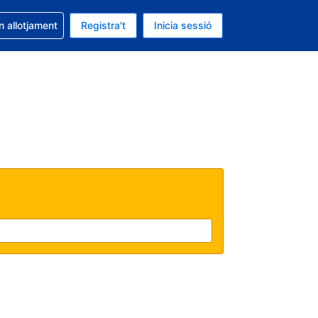
la reserva
n allotjament
Registra't
Inicia sessió
s Dòlar dels Estats Units
ual és Català