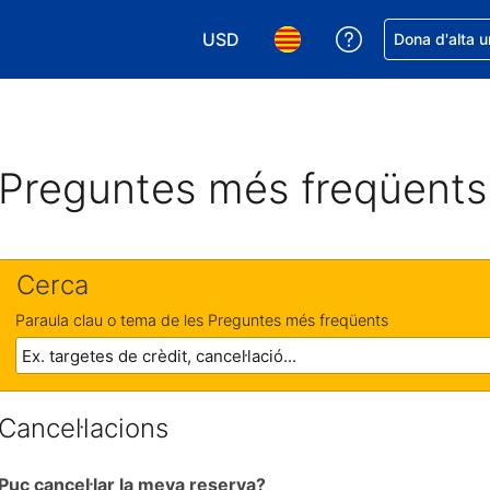
USD
Rep ajuda amb 
Dona d'alta u
Tria la moneda. La moneda actual é
Tria l'idioma. L'idioma act
Preguntes més freqüents
Cerca
Paraula clau o tema de les Preguntes més freqüents
Cancel·lacions
Puc cancel·lar la meva reserva?