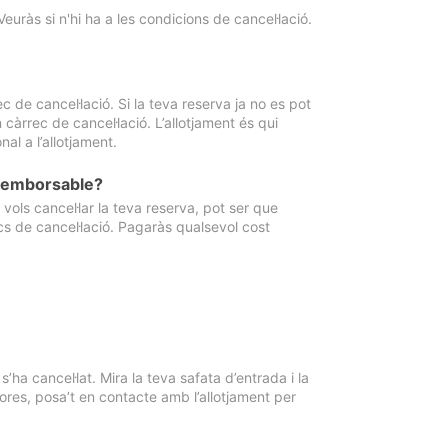
Veuràs si n'hi ha a les condicions de cancel·lació.
 de cancel·lació. Si la teva reserva ja no es pot
càrrec de cancel·lació. L’allotjament és qui
al a l’allotjament.
 reemborsable?
vols cancel·lar la teva reserva, pot ser que
cs de cancel·lació. Pagaràs qualsevol cost
ha cancel·lat. Mira la teva safata d’entrada i la
ores, posa’t en contacte amb l’allotjament per