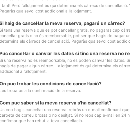
I tant! Però l’allotjament és qui determina els càrrecs de cancel·lació. 
Pagaràs qualsevol cost addicional a l’allotjament.
Si haig de cancel·lar la meva reserva, pagaré un càrrec?
Si tens una reserva que es pot cancel·lar gratis, no pagaràs cap càrrec
cancel·lar gratis o no és reemborsable, pot ser que hagis de pagar un 
determina els càrrecs de cancel·lació. Pagaràs qualsevol cost addicion
Puc cancel·lar o canviar les dates si tinc una reserva no
Si una reserva no és reemborsable, no es poden canviar les dates. Si 
hagis de pagar algun càrrec. L’allotjament és qui determina els càrre
addicional a l’allotjament.
On puc trobar les condicions de cancel·lació?
Les trobaràs a la confirmació de la reserva.
Com puc saber si la meva reserva s'ha cancel·lat?
Un cop hagis cancel·lat una reserva, rebràs un e-mail confirmant que s’
carpeta de correu brossa o no desitjat. Si no reps cap e-mail en 24 h
confirmar que han rebut la teva cancel·lació.