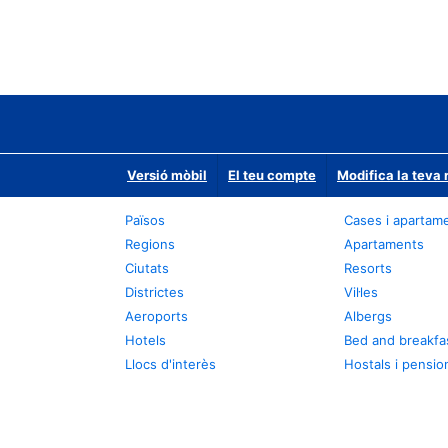
Versió mòbil
El teu compte
Modifica la teva 
Països
Cases i apartam
Regions
Apartaments
Ciutats
Resorts
Districtes
Vil·les
Aeroports
Albergs
Hotels
Bed and breakfa
Llocs d'interès
Hostals i pensio