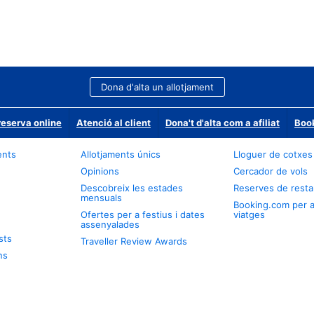
Dona d'alta un allotjament
reserva online
Atenció al client
Dona't d'alta com a afiliat
Book
ents
Allotjaments únics
Lloguer de cotxes
Opinions
Cercador de vols
Descobreix les estades
Reserves de resta
mensuals
Booking.com per 
Ofertes per a festius i dates
viatges
assenyalades
sts
Traveller Review Awards
ns