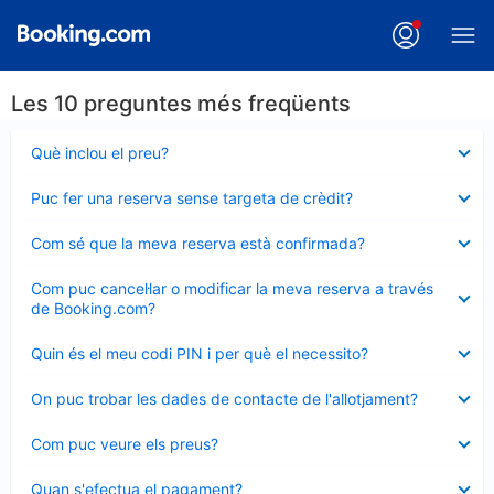
Les 10 preguntes més freqüents
Element
Què inclou el preu?
tancat
Element
Puc fer una reserva sense targeta de crèdit?
tancat
Element
Com sé que la meva reserva està confirmada?
tancat
Element
Com puc cancel·lar o modificar la meva reserva a través
tancat
de Booking.com?
Element
Quin és el meu codi PIN i per què el necessito?
tancat
Element
On puc trobar les dades de contacte de l'allotjament?
tancat
Element
Com puc veure els preus?
tancat
Element
Quan s'efectua el pagament?