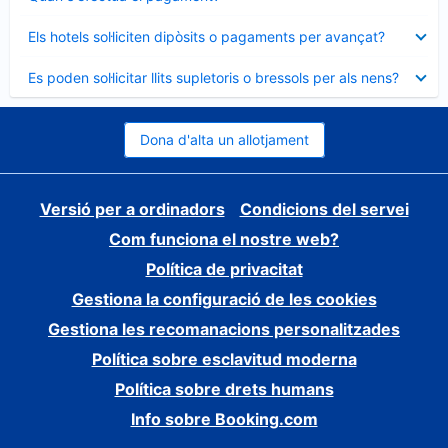
tancat
Element
Els hotels sol·liciten dipòsits o pagaments per avançat?
tancat
Element
Es poden sol·licitar llits supletoris o bressols per als nens?
tancat
Dona d'alta un allotjament
Versió per a ordinadors
Condicions del servei
Com funciona el nostre web?
Política de privacitat
Gestiona la configuració de les cookies
Gestiona les recomanacions personalitzades
Política sobre esclavitud moderna
Política sobre drets humans
Info sobre Booking.com