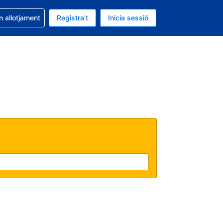
la reserva
n allotjament
Registra't
Inicia sessió
s Dòlar dels Estats Units
ual és Català