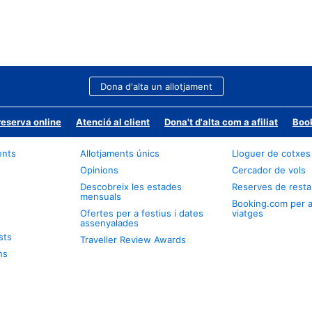
Dona d'alta un allotjament
reserva online
Atenció al client
Dona't d'alta com a afiliat
Book
ents
Allotjaments únics
Lloguer de cotxes
Opinions
Cercador de vols
Descobreix les estades
Reserves de resta
mensuals
Booking.com per 
Ofertes per a festius i dates
viatges
assenyalades
sts
Traveller Review Awards
ns