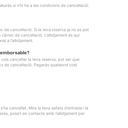
Veuràs si n'hi ha a les condicions de cancel·lació.
 de cancel·lació. Si la teva reserva ja no es pot
càrrec de cancel·lació. L’allotjament és qui
al a l’allotjament.
 reemborsable?
vols cancel·lar la teva reserva, pot ser que
cs de cancel·lació. Pagaràs qualsevol cost
ha cancel·lat. Mira la teva safata d’entrada i la
ores, posa’t en contacte amb l’allotjament per