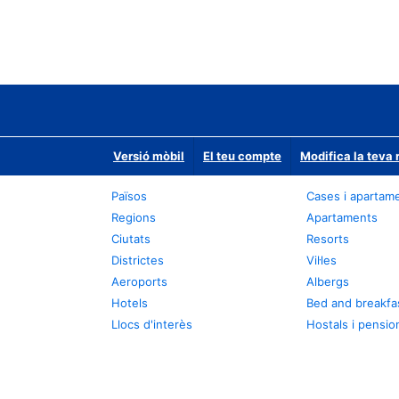
Versió mòbil
El teu compte
Modifica la teva 
Països
Cases i apartam
Regions
Apartaments
Ciutats
Resorts
Districtes
Vil·les
Aeroports
Albergs
Hotels
Bed and breakfa
Llocs d'interès
Hostals i pensio