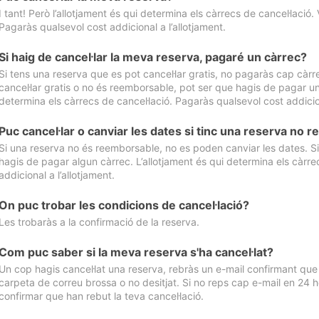
I tant! Però l’allotjament és qui determina els càrrecs de cancel·lació. 
Pagaràs qualsevol cost addicional a l’allotjament.
Si haig de cancel·lar la meva reserva, pagaré un càrrec?
Si tens una reserva que es pot cancel·lar gratis, no pagaràs cap càrrec
cancel·lar gratis o no és reemborsable, pot ser que hagis de pagar un 
determina els càrrecs de cancel·lació. Pagaràs qualsevol cost addicion
Puc cancel·lar o canviar les dates si tinc una reserva no
Si una reserva no és reemborsable, no es poden canviar les dates. Si 
hagis de pagar algun càrrec. L’allotjament és qui determina els càrre
addicional a l’allotjament.
On puc trobar les condicions de cancel·lació?
Les trobaràs a la confirmació de la reserva.
Com puc saber si la meva reserva s'ha cancel·lat?
Un cop hagis cancel·lat una reserva, rebràs un e-mail confirmant que s’
carpeta de correu brossa o no desitjat. Si no reps cap e-mail en 24 h
confirmar que han rebut la teva cancel·lació.