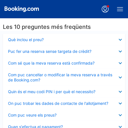
Les 10 preguntes més freqüents
Element
Què inclou el preu?
tancat
Element
Puc fer una reserva sense targeta de crèdit?
tancat
Element
Com sé que la meva reserva està confirmada?
tancat
Element
Com puc cancel·lar o modificar la meva reserva a través
tancat
de Booking.com?
Element
Quin és el meu codi PIN i per què el necessito?
tancat
Element
On puc trobar les dades de contacte de l'allotjament?
tancat
Element
Com puc veure els preus?
tancat
Element
Quan s'efectua el pagament?