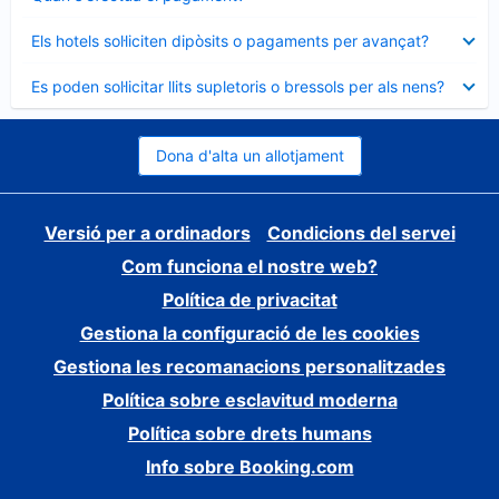
tancat
Element
Els hotels sol·liciten dipòsits o pagaments per avançat?
tancat
Element
Es poden sol·licitar llits supletoris o bressols per als nens?
tancat
Dona d'alta un allotjament
Versió per a ordinadors
Condicions del servei
Com funciona el nostre web?
Política de privacitat
Gestiona la configuració de les cookies
Gestiona les recomanacions personalitzades
Política sobre esclavitud moderna
Política sobre drets humans
Info sobre Booking.com