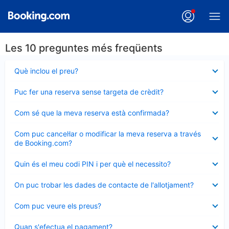
Les 10 preguntes més freqüents
Element
Què inclou el preu?
tancat
Element
Puc fer una reserva sense targeta de crèdit?
tancat
Element
Com sé que la meva reserva està confirmada?
tancat
Element
Com puc cancel·lar o modificar la meva reserva a través
tancat
de Booking.com?
Element
Quin és el meu codi PIN i per què el necessito?
tancat
Element
On puc trobar les dades de contacte de l'allotjament?
tancat
Element
Com puc veure els preus?
tancat
Element
Quan s'efectua el pagament?