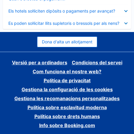
tancat
Element
Els hotels sol·liciten dipòsits o pagaments per avançat?
tancat
Element
Es poden sol·licitar llits supletoris o bressols per als nens?
tancat
Dona d'alta un allotjament
Versió per a ordinadors
Condicions del servei
Com funciona el nostre web?
Política de privacitat
Gestiona la configuració de les cookies
Gestiona les recomanacions personalitzades
Política sobre esclavitud moderna
Política sobre drets humans
Info sobre Booking.com