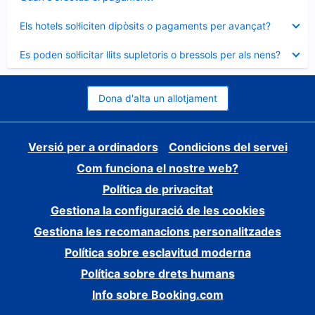
tancat
Element
Els hotels sol·liciten dipòsits o pagaments per avançat?
tancat
Element
Es poden sol·licitar llits supletoris o bressols per als nens?
tancat
Dona d'alta un allotjament
Versió per a ordinadors
Condicions del servei
Com funciona el nostre web?
Política de privacitat
Gestiona la configuració de les cookies
Gestiona les recomanacions personalitzades
Política sobre esclavitud moderna
Política sobre drets humans
Info sobre Booking.com