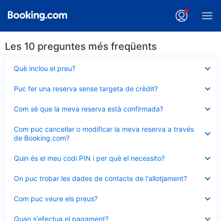
Les 10 preguntes més freqüents
Element
Què inclou el preu?
tancat
Element
Puc fer una reserva sense targeta de crèdit?
tancat
Element
Com sé que la meva reserva està confirmada?
tancat
Element
Com puc cancel·lar o modificar la meva reserva a través
tancat
de Booking.com?
Element
Quin és el meu codi PIN i per què el necessito?
tancat
Element
On puc trobar les dades de contacte de l'allotjament?
tancat
Element
Com puc veure els preus?
tancat
Element
Quan s'efectua el pagament?