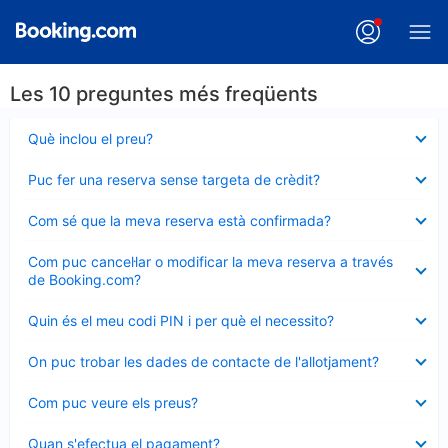
Les 10 preguntes més freqüents
Element
Què inclou el preu?
tancat
Element
Puc fer una reserva sense targeta de crèdit?
tancat
Element
Com sé que la meva reserva està confirmada?
tancat
Element
Com puc cancel·lar o modificar la meva reserva a través
tancat
de Booking.com?
Element
Quin és el meu codi PIN i per què el necessito?
tancat
Element
On puc trobar les dades de contacte de l'allotjament?
tancat
Element
Com puc veure els preus?
tancat
Element
Quan s'efectua el pagament?