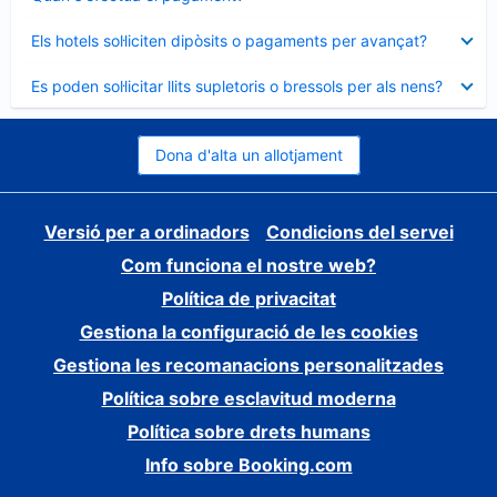
tancat
Element
Els hotels sol·liciten dipòsits o pagaments per avançat?
tancat
Element
Es poden sol·licitar llits supletoris o bressols per als nens?
tancat
Dona d'alta un allotjament
Versió per a ordinadors
Condicions del servei
Com funciona el nostre web?
Política de privacitat
Gestiona la configuració de les cookies
Gestiona les recomanacions personalitzades
Política sobre esclavitud moderna
Política sobre drets humans
Info sobre Booking.com