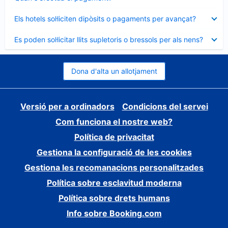
tancat
Element
Els hotels sol·liciten dipòsits o pagaments per avançat?
tancat
Element
Es poden sol·licitar llits supletoris o bressols per als nens?
tancat
Dona d'alta un allotjament
Versió per a ordinadors
Condicions del servei
Com funciona el nostre web?
Política de privacitat
Gestiona la configuració de les cookies
Gestiona les recomanacions personalitzades
Política sobre esclavitud moderna
Política sobre drets humans
Info sobre Booking.com