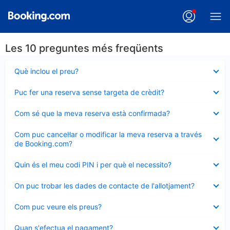
Les 10 preguntes més freqüents
Element
Què inclou el preu?
tancat
Element
Puc fer una reserva sense targeta de crèdit?
tancat
Element
Com sé que la meva reserva està confirmada?
tancat
Element
Com puc cancel·lar o modificar la meva reserva a través
tancat
de Booking.com?
Element
Quin és el meu codi PIN i per què el necessito?
tancat
Element
On puc trobar les dades de contacte de l'allotjament?
tancat
Element
Com puc veure els preus?
tancat
Element
Quan s'efectua el pagament?