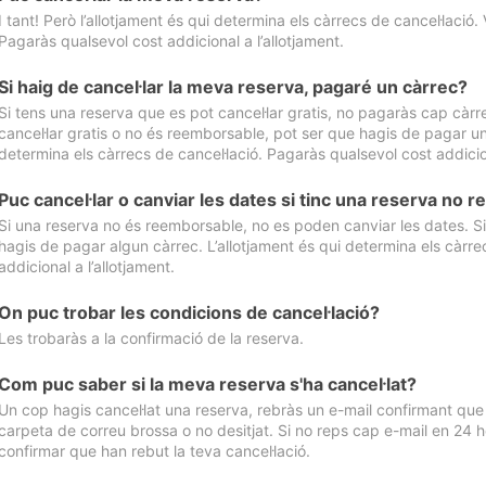
I tant! Però l’allotjament és qui determina els càrrecs de cancel·lació. 
Pagaràs qualsevol cost addicional a l’allotjament.
Si haig de cancel·lar la meva reserva, pagaré un càrrec?
Si tens una reserva que es pot cancel·lar gratis, no pagaràs cap càrrec
cancel·lar gratis o no és reemborsable, pot ser que hagis de pagar un 
determina els càrrecs de cancel·lació. Pagaràs qualsevol cost addicion
Puc cancel·lar o canviar les dates si tinc una reserva no
Si una reserva no és reemborsable, no es poden canviar les dates. Si 
hagis de pagar algun càrrec. L’allotjament és qui determina els càrre
addicional a l’allotjament.
On puc trobar les condicions de cancel·lació?
Les trobaràs a la confirmació de la reserva.
Com puc saber si la meva reserva s'ha cancel·lat?
Un cop hagis cancel·lat una reserva, rebràs un e-mail confirmant que s’
carpeta de correu brossa o no desitjat. Si no reps cap e-mail en 24 h
confirmar que han rebut la teva cancel·lació.