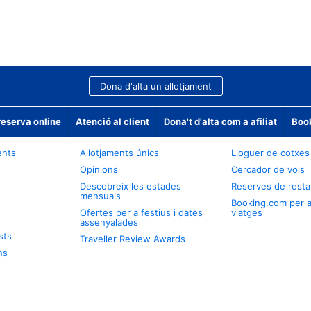
Dona d'alta un allotjament
reserva online
Atenció al client
Dona't d'alta com a afiliat
Book
ents
Allotjaments únics
Lloguer de cotxes
Opinions
Cercador de vols
Descobreix les estades
Reserves de resta
mensuals
Booking.com per 
Ofertes per a festius i dates
viatges
assenyalades
sts
Traveller Review Awards
ns