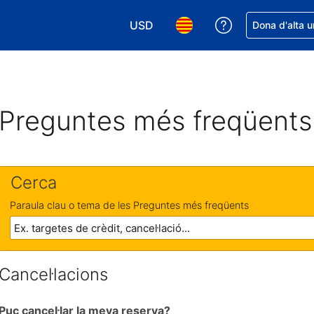
USD
Rep ajuda amb 
Dona d'alta u
Tria la moneda. La moneda actual é
Tria l'idioma. L'idioma act
Preguntes més freqüents
Cerca
Paraula clau o tema de les Preguntes més freqüents
Cancel·lacions
Puc cancel·lar la meva reserva?