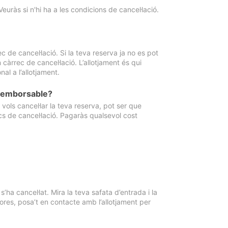
Veuràs si n'hi ha a les condicions de cancel·lació.
 de cancel·lació. Si la teva reserva ja no es pot
càrrec de cancel·lació. L’allotjament és qui
al a l’allotjament.
 reemborsable?
vols cancel·lar la teva reserva, pot ser que
cs de cancel·lació. Pagaràs qualsevol cost
ha cancel·lat. Mira la teva safata d’entrada i la
ores, posa’t en contacte amb l’allotjament per