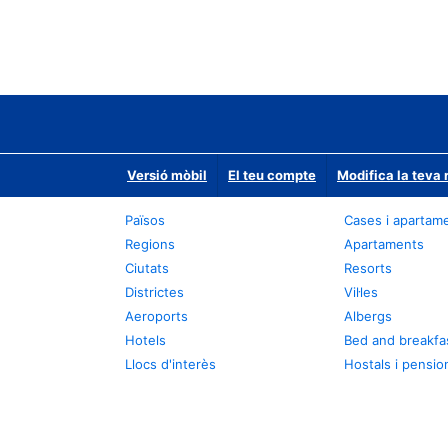
Versió mòbil
El teu compte
Modifica la teva 
Països
Cases i apartam
Regions
Apartaments
Ciutats
Resorts
Districtes
Vil·les
Aeroports
Albergs
Hotels
Bed and breakfa
Llocs d'interès
Hostals i pensio