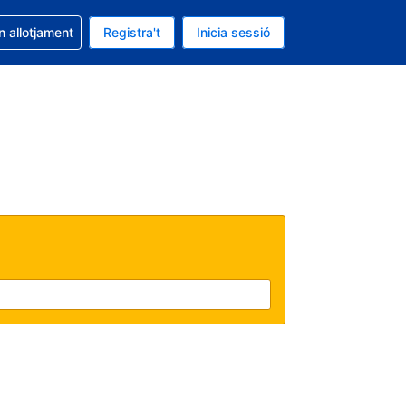
la reserva
n allotjament
Registra't
Inicia sessió
s Dòlar dels Estats Units
ual és Català