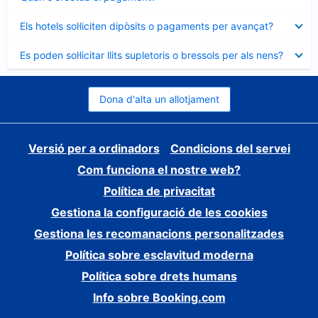
tancat
Element
Els hotels sol·liciten dipòsits o pagaments per avançat?
tancat
Element
Es poden sol·licitar llits supletoris o bressols per als nens?
tancat
Dona d'alta un allotjament
Versió per a ordinadors
Condicions del servei
Com funciona el nostre web?
Política de privacitat
Gestiona la configuració de les cookies
Gestiona les recomanacions personalitzades
Política sobre esclavitud moderna
Política sobre drets humans
Info sobre Booking.com