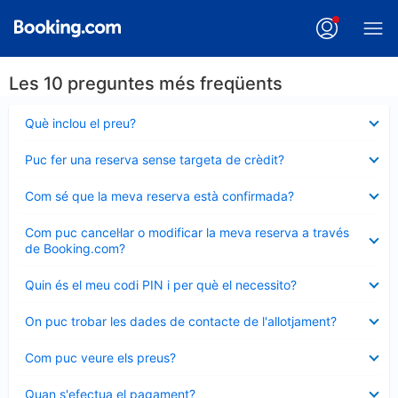
Les 10 preguntes més freqüents
Element
Què inclou el preu?
tancat
Element
Puc fer una reserva sense targeta de crèdit?
tancat
Element
Com sé que la meva reserva està confirmada?
tancat
Element
Com puc cancel·lar o modificar la meva reserva a través
tancat
de Booking.com?
Element
Quin és el meu codi PIN i per què el necessito?
tancat
Element
On puc trobar les dades de contacte de l'allotjament?
tancat
Element
Com puc veure els preus?
tancat
Element
Quan s'efectua el pagament?