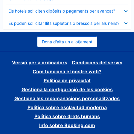
tancat
Element
Els hotels sol·liciten dipòsits o pagaments per avançat?
tancat
Element
Es poden sol·licitar llits supletoris o bressols per als nens?
tancat
Dona d'alta un allotjament
Versió per a ordinadors
Condicions del servei
Com funciona el nostre web?
Política de privacitat
Gestiona la configuració de les cookies
Gestiona les recomanacions personalitzades
Política sobre esclavitud moderna
Política sobre drets humans
Info sobre Booking.com