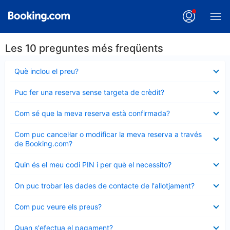
Les 10 preguntes més freqüents
Element
Què inclou el preu?
tancat
Element
Puc fer una reserva sense targeta de crèdit?
tancat
Element
Com sé que la meva reserva està confirmada?
tancat
Element
Com puc cancel·lar o modificar la meva reserva a través
tancat
de Booking.com?
Element
Quin és el meu codi PIN i per què el necessito?
tancat
Element
On puc trobar les dades de contacte de l'allotjament?
tancat
Element
Com puc veure els preus?
tancat
Element
Quan s'efectua el pagament?