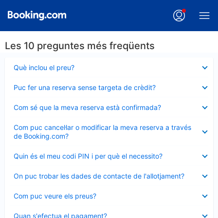
Les 10 preguntes més freqüents
Element
Què inclou el preu?
tancat
Element
Puc fer una reserva sense targeta de crèdit?
tancat
Element
Com sé que la meva reserva està confirmada?
tancat
Element
Com puc cancel·lar o modificar la meva reserva a través
tancat
de Booking.com?
Element
Quin és el meu codi PIN i per què el necessito?
tancat
Element
On puc trobar les dades de contacte de l'allotjament?
tancat
Element
Com puc veure els preus?
tancat
Element
Quan s'efectua el pagament?