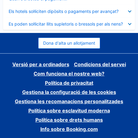
tancat
Element
Els hotels sol·liciten dipòsits o pagaments per avançat?
tancat
Element
Es poden sol·licitar llits supletoris o bressols per als nens?
tancat
Dona d'alta un allotjament
Versió per a ordinadors
Condicions del servei
Com funciona el nostre web?
Política de privacitat
Gestiona la configuració de les cookies
Gestiona les recomanacions personalitzades
Política sobre esclavitud moderna
Política sobre drets humans
Info sobre Booking.com