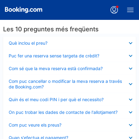
Les 10 preguntes més freqüents
Element
Què inclou el preu?
tancat
Element
Puc fer una reserva sense targeta de crèdit?
tancat
Element
Com sé que la meva reserva està confirmada?
tancat
Element
Com puc cancel·lar o modificar la meva reserva a través
tancat
de Booking.com?
Element
Quin és el meu codi PIN i per què el necessito?
tancat
Element
On puc trobar les dades de contacte de l'allotjament?
tancat
Element
Com puc veure els preus?
tancat
Element
Quan s'efectua el pagament?