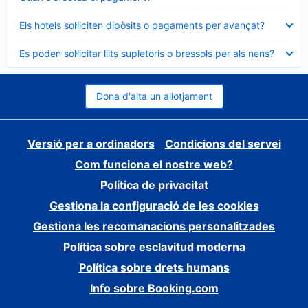
tancat
Element
Els hotels sol·liciten dipòsits o pagaments per avançat?
tancat
Element
Es poden sol·licitar llits supletoris o bressols per als nens?
tancat
Dona d'alta un allotjament
Versió per a ordinadors
Condicions del servei
Com funciona el nostre web?
Política de privacitat
Gestiona la configuració de les cookies
Gestiona les recomanacions personalitzades
Política sobre esclavitud moderna
Política sobre drets humans
Info sobre Booking.com