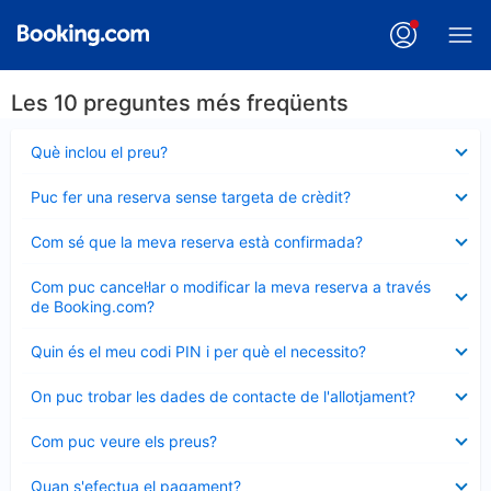
Les 10 preguntes més freqüents
Element
Què inclou el preu?
tancat
Element
Puc fer una reserva sense targeta de crèdit?
tancat
Element
Com sé que la meva reserva està confirmada?
tancat
Element
Com puc cancel·lar o modificar la meva reserva a través
tancat
de Booking.com?
Element
Quin és el meu codi PIN i per què el necessito?
tancat
Element
On puc trobar les dades de contacte de l'allotjament?
tancat
Element
Com puc veure els preus?
tancat
Element
Quan s'efectua el pagament?