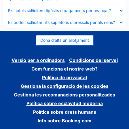
tancat
Element
Els hotels sol·liciten dipòsits o pagaments per avançat?
tancat
Element
Es poden sol·licitar llits supletoris o bressols per als nens?
tancat
Dona d'alta un allotjament
Versió per a ordinadors
Condicions del servei
Com funciona el nostre web?
Política de privacitat
Gestiona la configuració de les cookies
Gestiona les recomanacions personalitzades
Política sobre esclavitud moderna
Política sobre drets humans
Info sobre Booking.com