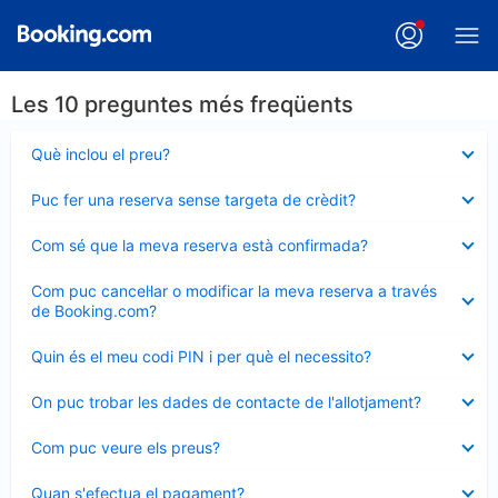
Les 10 preguntes més freqüents
Element
Què inclou el preu?
tancat
Element
Puc fer una reserva sense targeta de crèdit?
tancat
Element
Com sé que la meva reserva està confirmada?
tancat
Element
Com puc cancel·lar o modificar la meva reserva a través
tancat
de Booking.com?
Element
Quin és el meu codi PIN i per què el necessito?
tancat
Element
On puc trobar les dades de contacte de l'allotjament?
tancat
Element
Com puc veure els preus?
tancat
Element
Quan s'efectua el pagament?