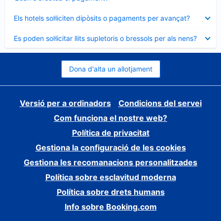
tancat
Element
Els hotels sol·liciten dipòsits o pagaments per avançat?
tancat
Element
Es poden sol·licitar llits supletoris o bressols per als nens?
tancat
Dona d'alta un allotjament
Versió per a ordinadors
Condicions del servei
Com funciona el nostre web?
Política de privacitat
Gestiona la configuració de les cookies
Gestiona les recomanacions personalitzades
Política sobre esclavitud moderna
Política sobre drets humans
Info sobre Booking.com