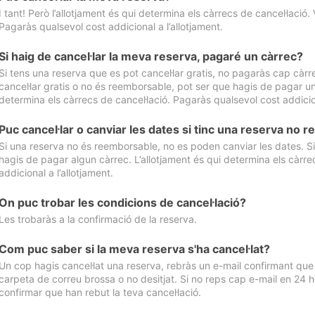
I tant! Però l’allotjament és qui determina els càrrecs de cancel·lació. 
Pagaràs qualsevol cost addicional a l’allotjament.
Si haig de cancel·lar la meva reserva, pagaré un càrrec?
Si tens una reserva que es pot cancel·lar gratis, no pagaràs cap càrrec
cancel·lar gratis o no és reemborsable, pot ser que hagis de pagar un 
determina els càrrecs de cancel·lació. Pagaràs qualsevol cost addicion
Puc cancel·lar o canviar les dates si tinc una reserva no
Si una reserva no és reemborsable, no es poden canviar les dates. Si 
hagis de pagar algun càrrec. L’allotjament és qui determina els càrre
addicional a l’allotjament.
On puc trobar les condicions de cancel·lació?
Les trobaràs a la confirmació de la reserva.
Com puc saber si la meva reserva s'ha cancel·lat?
Un cop hagis cancel·lat una reserva, rebràs un e-mail confirmant que s’
carpeta de correu brossa o no desitjat. Si no reps cap e-mail en 24 h
confirmar que han rebut la teva cancel·lació.