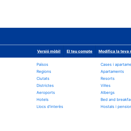
Versió mòbil
El teu compte
Modifica la teva 
Països
Cases i apartam
Regions
Apartaments
Ciutats
Resorts
Districtes
Vil·les
Aeroports
Albergs
Hotels
Bed and breakfa
Llocs d'interès
Hostals i pensio