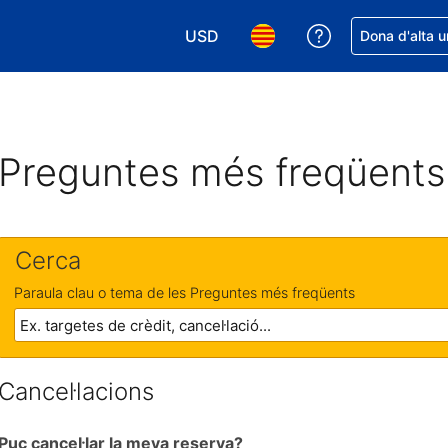
USD
Rep ajuda amb 
Dona d'alta u
Tria la moneda. La moneda actual é
Tria l'idioma. L'idioma act
Preguntes més freqüents
Cerca
Paraula clau o tema de les Preguntes més freqüents
Cancel·lacions
Puc cancel·lar la meva reserva?