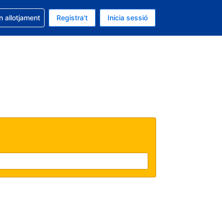
la reserva
n allotjament
Registra't
Inicia sessió
s Dòlar dels Estats Units
ual és Català