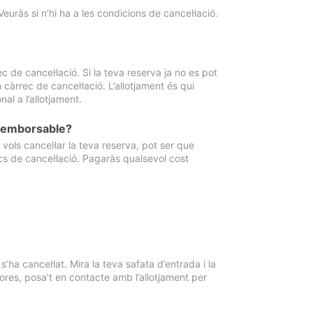
Veuràs si n'hi ha a les condicions de cancel·lació.
 de cancel·lació. Si la teva reserva ja no es pot
càrrec de cancel·lació. L’allotjament és qui
al a l’allotjament.
 reemborsable?
vols cancel·lar la teva reserva, pot ser que
cs de cancel·lació. Pagaràs qualsevol cost
ha cancel·lat. Mira la teva safata d’entrada i la
ores, posa’t en contacte amb l’allotjament per