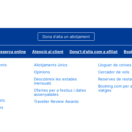
Dona d'alta un allotjament
reserva online
Atenció al client
Dona't d'alta com a afiliat
Book
ents
Allotjaments únics
Lloguer de cotxes
Opinions
Cercador de vols
Descobreix les estades
Reserves de resta
mensuals
Booking.com per 
Ofertes per a festius i dates
viatges
assenyalades
sts
Traveller Review Awards
ns