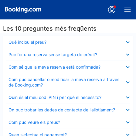
Les 10 preguntes més freqüents
Element
Què inclou el preu?
tancat
Element
Puc fer una reserva sense targeta de crèdit?
tancat
Element
Com sé que la meva reserva està confirmada?
tancat
Element
Com puc cancel·lar o modificar la meva reserva a través
tancat
de Booking.com?
Element
Quin és el meu codi PIN i per què el necessito?
tancat
Element
On puc trobar les dades de contacte de l'allotjament?
tancat
Element
Com puc veure els preus?
tancat
Element
Quan s'efectua el pagament?