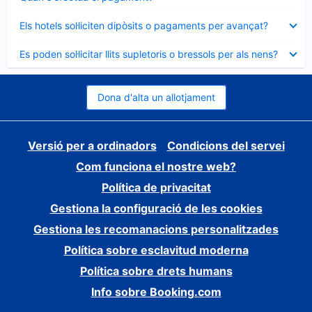
tancat
Element
Els hotels sol·liciten dipòsits o pagaments per avançat?
tancat
Element
Es poden sol·licitar llits supletoris o bressols per als nens?
tancat
Dona d'alta un allotjament
Versió per a ordinadors
Condicions del servei
Com funciona el nostre web?
Política de privacitat
Gestiona la configuració de les cookies
Gestiona les recomanacions personalitzades
Política sobre esclavitud moderna
Política sobre drets humans
Info sobre Booking.com