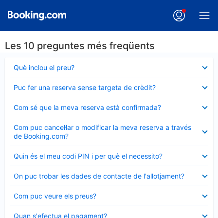
Les 10 preguntes més freqüents
Element
Què inclou el preu?
tancat
Element
Puc fer una reserva sense targeta de crèdit?
tancat
Element
Com sé que la meva reserva està confirmada?
tancat
Element
Com puc cancel·lar o modificar la meva reserva a través
tancat
de Booking.com?
Element
Quin és el meu codi PIN i per què el necessito?
tancat
Element
On puc trobar les dades de contacte de l'allotjament?
tancat
Element
Com puc veure els preus?
tancat
Element
Quan s'efectua el pagament?