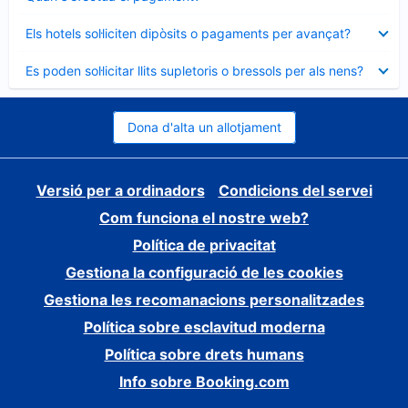
tancat
Element
Els hotels sol·liciten dipòsits o pagaments per avançat?
tancat
Element
Es poden sol·licitar llits supletoris o bressols per als nens?
tancat
Dona d'alta un allotjament
Versió per a ordinadors
Condicions del servei
Com funciona el nostre web?
Política de privacitat
Gestiona la configuració de les cookies
Gestiona les recomanacions personalitzades
Política sobre esclavitud moderna
Política sobre drets humans
Info sobre Booking.com