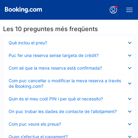
Les 10 preguntes més freqüents
Element
Què inclou el preu?
tancat
Element
Puc fer una reserva sense targeta de crèdit?
tancat
Element
Com sé que la meva reserva està confirmada?
tancat
Element
Com puc cancel·lar o modificar la meva reserva a través
tancat
de Booking.com?
Element
Quin és el meu codi PIN i per què el necessito?
tancat
Element
On puc trobar les dades de contacte de l'allotjament?
tancat
Element
Com puc veure els preus?
tancat
Element
Quan s'efectua el pagament?