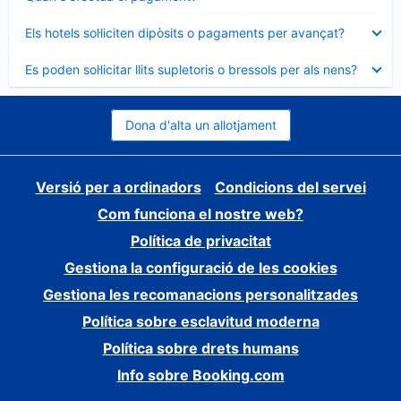
tancat
Element
Els hotels sol·liciten dipòsits o pagaments per avançat?
tancat
Element
Es poden sol·licitar llits supletoris o bressols per als nens?
tancat
Dona d'alta un allotjament
Versió per a ordinadors
Condicions del servei
Com funciona el nostre web?
Política de privacitat
Gestiona la configuració de les cookies
Gestiona les recomanacions personalitzades
Política sobre esclavitud moderna
Política sobre drets humans
Info sobre Booking.com