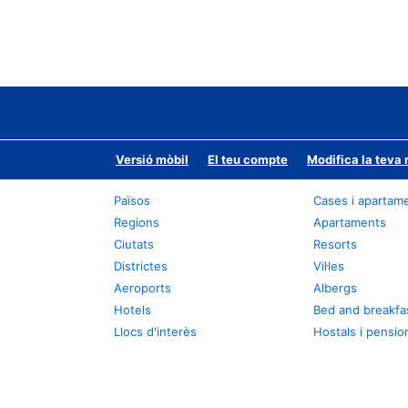
Versió mòbil
El teu compte
Modifica la teva 
Països
Cases i apartam
Regions
Apartaments
Ciutats
Resorts
Districtes
Vil·les
Aeroports
Albergs
Hotels
Bed and breakfa
Llocs d'interès
Hostals i pensio