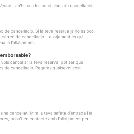
Veuràs si n'hi ha a les condicions de cancel·lació.
 de cancel·lació. Si la teva reserva ja no es pot
càrrec de cancel·lació. L’allotjament és qui
al a l’allotjament.
 reemborsable?
vols cancel·lar la teva reserva, pot ser que
cs de cancel·lació. Pagaràs qualsevol cost
ha cancel·lat. Mira la teva safata d’entrada i la
ores, posa’t en contacte amb l’allotjament per