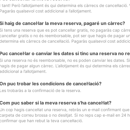
I tant! Però l’allotjament és qui determina els càrrecs de cancel·lació. 
Pagaràs qualsevol cost addicional a l’allotjament.
Si haig de cancel·lar la meva reserva, pagaré un càrrec?
Si tens una reserva que es pot cancel·lar gratis, no pagaràs cap càrrec
cancel·lar gratis o no és reemborsable, pot ser que hagis de pagar un 
determina els càrrecs de cancel·lació. Pagaràs qualsevol cost addicion
Puc cancel·lar o canviar les dates si tinc una reserva no
Si una reserva no és reemborsable, no es poden canviar les dates. Si 
hagis de pagar algun càrrec. L’allotjament és qui determina els càrre
addicional a l’allotjament.
On puc trobar les condicions de cancel·lació?
Les trobaràs a la confirmació de la reserva.
Com puc saber si la meva reserva s'ha cancel·lat?
Un cop hagis cancel·lat una reserva, rebràs un e-mail confirmant que s’
carpeta de correu brossa o no desitjat. Si no reps cap e-mail en 24 h
confirmar que han rebut la teva cancel·lació.