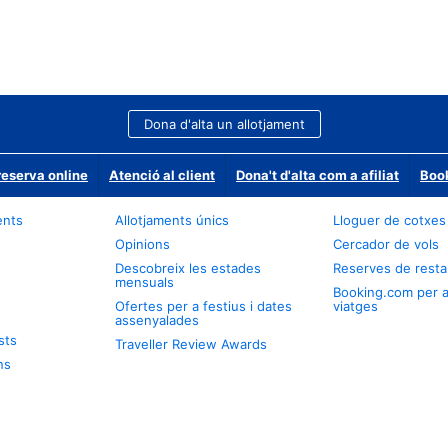
Dona d'alta un allotjament
reserva online
Atenció al client
Dona't d'alta com a afiliat
Book
ents
Allotjaments únics
Lloguer de cotxes
Opinions
Cercador de vols
Descobreix les estades
Reserves de resta
mensuals
Booking.com per 
Ofertes per a festius i dates
viatges
assenyalades
sts
Traveller Review Awards
ns