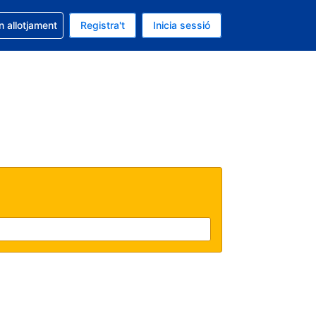
la reserva
n allotjament
Registra't
Inicia sessió
s Dòlar dels Estats Units
ual és Català