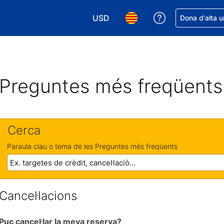
USD
Rep ajuda amb 
Dona d'alta u
Tria la moneda. La moneda actual é
Tria l'idioma. L'idioma act
Preguntes més freqüents
Cerca
Paraula clau o tema de les Preguntes més freqüents
Cancel·lacions
Puc cancel·lar la meva reserva?