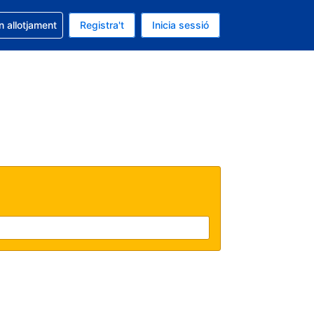
la reserva
n allotjament
Registra't
Inicia sessió
s Dòlar dels Estats Units
ual és Català