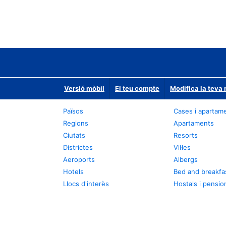
Versió mòbil
El teu compte
Modifica la teva 
Països
Cases i apartam
Regions
Apartaments
Ciutats
Resorts
Districtes
Vil·les
Aeroports
Albergs
Hotels
Bed and breakfa
Llocs d'interès
Hostals i pensio