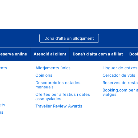
Dona d'alta un allotjament
reserva online
Atenció al client
Dona't d'alta com a afiliat
Book
ents
Allotjaments únics
Lloguer de cotxes
Opinions
Cercador de vols
Descobreix les estades
Reserves de resta
mensuals
Booking.com per 
Ofertes per a festius i dates
viatges
assenyalades
sts
Traveller Review Awards
ns