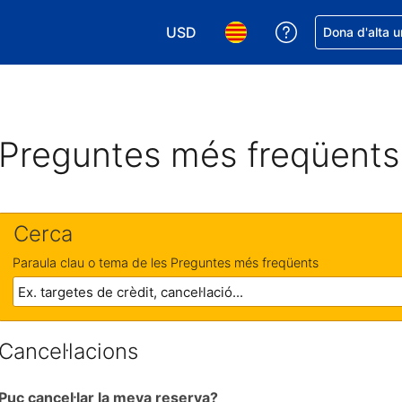
USD
Rep ajuda amb 
Dona d'alta u
Tria la moneda. La moneda actual é
Tria l'idioma. L'idioma act
Preguntes més freqüents
Cerca
Paraula clau o tema de les Preguntes més freqüents
Cancel·lacions
Puc cancel·lar la meva reserva?