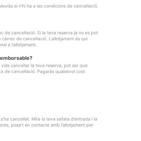
Veuràs si n'hi ha a les condicions de cancel·lació.
 de cancel·lació. Si la teva reserva ja no es pot
càrrec de cancel·lació. L’allotjament és qui
al a l’allotjament.
 reemborsable?
vols cancel·lar la teva reserva, pot ser que
cs de cancel·lació. Pagaràs qualsevol cost
ha cancel·lat. Mira la teva safata d’entrada i la
ores, posa’t en contacte amb l’allotjament per