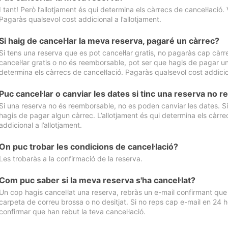
I tant! Però l’allotjament és qui determina els càrrecs de cancel·lació. 
Pagaràs qualsevol cost addicional a l’allotjament.
Si haig de cancel·lar la meva reserva, pagaré un càrrec?
Si tens una reserva que es pot cancel·lar gratis, no pagaràs cap càrrec
cancel·lar gratis o no és reemborsable, pot ser que hagis de pagar un 
determina els càrrecs de cancel·lació. Pagaràs qualsevol cost addicion
Puc cancel·lar o canviar les dates si tinc una reserva no
Si una reserva no és reemborsable, no es poden canviar les dates. Si 
hagis de pagar algun càrrec. L’allotjament és qui determina els càrre
addicional a l’allotjament.
On puc trobar les condicions de cancel·lació?
Les trobaràs a la confirmació de la reserva.
Com puc saber si la meva reserva s'ha cancel·lat?
Un cop hagis cancel·lat una reserva, rebràs un e-mail confirmant que s’
carpeta de correu brossa o no desitjat. Si no reps cap e-mail en 24 h
confirmar que han rebut la teva cancel·lació.