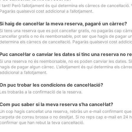
I tant! Però l’allotjament és qui determina els càrrecs de cancel·lació. 
Pagaràs qualsevol cost addicional a l’allotjament.
Si haig de cancel·lar la meva reserva, pagaré un càrrec?
Si tens una reserva que es pot cancel·lar gratis, no pagaràs cap càrrec
cancel·lar gratis o no és reemborsable, pot ser que hagis de pagar un 
determina els càrrecs de cancel·lació. Pagaràs qualsevol cost addicion
Puc cancel·lar o canviar les dates si tinc una reserva no
Si una reserva no és reemborsable, no es poden canviar les dates. Si 
hagis de pagar algun càrrec. L’allotjament és qui determina els càrre
addicional a l’allotjament.
On puc trobar les condicions de cancel·lació?
Les trobaràs a la confirmació de la reserva.
Com puc saber si la meva reserva s'ha cancel·lat?
Un cop hagis cancel·lat una reserva, rebràs un e-mail confirmant que s’
carpeta de correu brossa o no desitjat. Si no reps cap e-mail en 24 h
confirmar que han rebut la teva cancel·lació.