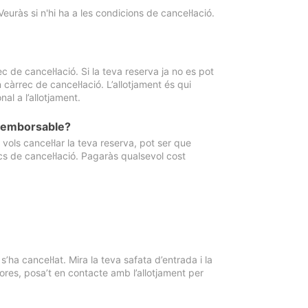
Veuràs si n'hi ha a les condicions de cancel·lació.
 de cancel·lació. Si la teva reserva ja no es pot
càrrec de cancel·lació. L’allotjament és qui
al a l’allotjament.
 reemborsable?
vols cancel·lar la teva reserva, pot ser que
cs de cancel·lació. Pagaràs qualsevol cost
ha cancel·lat. Mira la teva safata d’entrada i la
ores, posa’t en contacte amb l’allotjament per