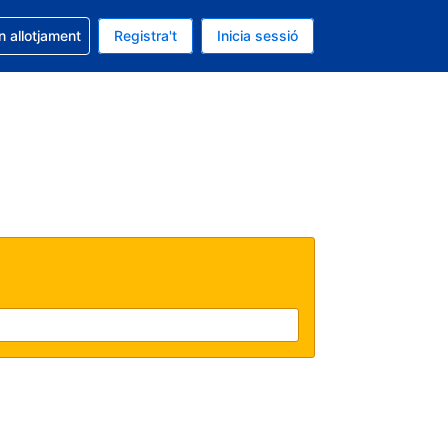
la reserva
n allotjament
Registra't
Inicia sessió
s Dòlar dels Estats Units
ual és Català