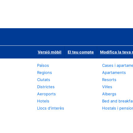
Versió mòbil
El teu compte
Modifica la teva 
Països
Cases i apartam
Regions
Apartaments
Ciutats
Resorts
Districtes
Vil·les
Aeroports
Albergs
Hotels
Bed and breakfa
Llocs d'interès
Hostals i pensio