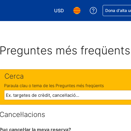
USD
Rep ajuda amb 
Dona d'alta u
Tria la moneda. La moneda actual é
Tria l'idioma. L'idioma act
Preguntes més freqüents
Cerca
Paraula clau o tema de les Preguntes més freqüents
Cancel·lacions
Puc cancel·lar la meva reserva?