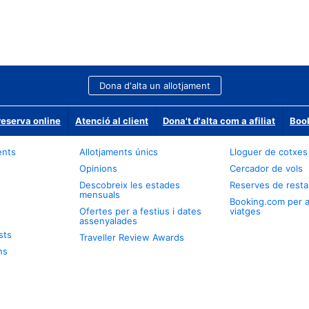
Dona d'alta un allotjament
reserva online
Atenció al client
Dona't d'alta com a afiliat
Book
ents
Allotjaments únics
Lloguer de cotxes
Opinions
Cercador de vols
Descobreix les estades
Reserves de resta
mensuals
Booking.com per 
Ofertes per a festius i dates
viatges
assenyalades
sts
Traveller Review Awards
ns