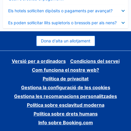
tancat
Element
Els hotels sol·liciten dipòsits o pagaments per avançat?
tancat
Element
Es poden sol·licitar llits supletoris o bressols per als nens?
tancat
Dona d'alta un allotjament
Versió per a ordinadors
Condicions del servei
Com funciona el nostre web?
Política de privacitat
Gestiona la configuració de les cookies
Gestiona les recomanacions personalitzades
Política sobre esclavitud moderna
Política sobre drets humans
Info sobre Booking.com