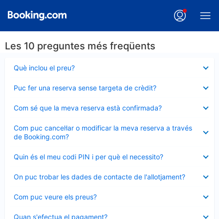
Les 10 preguntes més freqüents
Element
Què inclou el preu?
tancat
Element
Puc fer una reserva sense targeta de crèdit?
tancat
Element
Com sé que la meva reserva està confirmada?
tancat
Element
Com puc cancel·lar o modificar la meva reserva a través
tancat
de Booking.com?
Element
Quin és el meu codi PIN i per què el necessito?
tancat
Element
On puc trobar les dades de contacte de l'allotjament?
tancat
Element
Com puc veure els preus?
tancat
Element
Quan s'efectua el pagament?