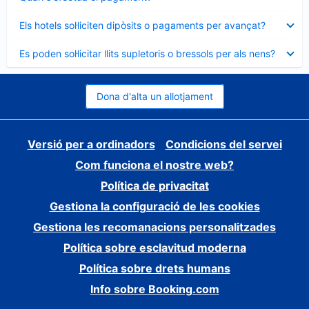
tancat
Element
Els hotels sol·liciten dipòsits o pagaments per avançat?
tancat
Element
Es poden sol·licitar llits supletoris o bressols per als nens?
tancat
Dona d'alta un allotjament
Versió per a ordinadors
Condicions del servei
Com funciona el nostre web?
Política de privacitat
Gestiona la configuració de les cookies
Gestiona les recomanacions personalitzades
Política sobre esclavitud moderna
Política sobre drets humans
Info sobre Booking.com