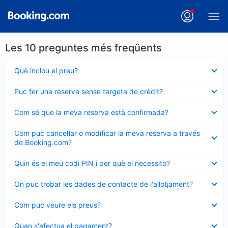
Les 10 preguntes més freqüents
Element
Què inclou el preu?
tancat
Element
Puc fer una reserva sense targeta de crèdit?
tancat
Element
Com sé que la meva reserva està confirmada?
tancat
Element
Com puc cancel·lar o modificar la meva reserva a través
tancat
de Booking.com?
Element
Quin és el meu codi PIN i per què el necessito?
tancat
Element
On puc trobar les dades de contacte de l'allotjament?
tancat
Element
Com puc veure els preus?
tancat
Element
Quan s'efectua el pagament?