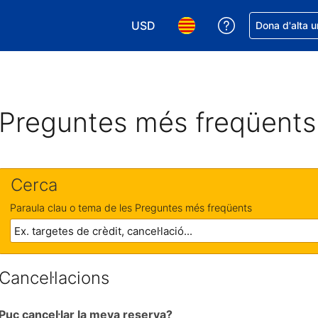
USD
Rep ajuda amb 
Dona d'alta u
Tria la moneda. La moneda actual é
Tria l'idioma. L'idioma act
Preguntes més freqüents
Cerca
Paraula clau o tema de les Preguntes més freqüents
Cancel·lacions
Puc cancel·lar la meva reserva?