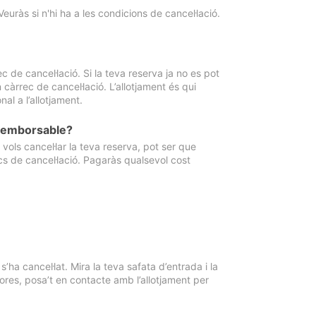
Veuràs si n'hi ha a les condicions de cancel·lació.
 de cancel·lació. Si la teva reserva ja no es pot
càrrec de cancel·lació. L’allotjament és qui
al a l’allotjament.
 reemborsable?
vols cancel·lar la teva reserva, pot ser que
cs de cancel·lació. Pagaràs qualsevol cost
ha cancel·lat. Mira la teva safata d’entrada i la
ores, posa’t en contacte amb l’allotjament per