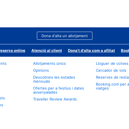
Dona d'alta un allotjament
reserva online
Atenció al client
Dona't d'alta com a afiliat
Book
ents
Allotjaments únics
Lloguer de cotxes
Opinions
Cercador de vols
Descobreix les estades
Reserves de resta
mensuals
Booking.com per 
Ofertes per a festius i dates
viatges
assenyalades
sts
Traveller Review Awards
ns