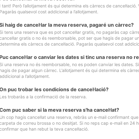
I tant! Però l’allotjament és qui determina els càrrecs de cancel·lació. 
Pagaràs qualsevol cost addicional a l’allotjament.
Si haig de cancel·lar la meva reserva, pagaré un càrrec?
Si tens una reserva que es pot cancel·lar gratis, no pagaràs cap càrrec
cancel·lar gratis o no és reemborsable, pot ser que hagis de pagar un 
determina els càrrecs de cancel·lació. Pagaràs qualsevol cost addicion
Puc cancel·lar o canviar les dates si tinc una reserva no
Si una reserva no és reemborsable, no es poden canviar les dates. Si 
hagis de pagar algun càrrec. L’allotjament és qui determina els càrre
addicional a l’allotjament.
On puc trobar les condicions de cancel·lació?
Les trobaràs a la confirmació de la reserva.
Com puc saber si la meva reserva s'ha cancel·lat?
Un cop hagis cancel·lat una reserva, rebràs un e-mail confirmant que s’
carpeta de correu brossa o no desitjat. Si no reps cap e-mail en 24 h
confirmar que han rebut la teva cancel·lació.