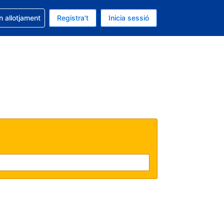
la reserva
n allotjament
Registra't
Inicia sessió
s Dòlar dels Estats Units
ual és Català