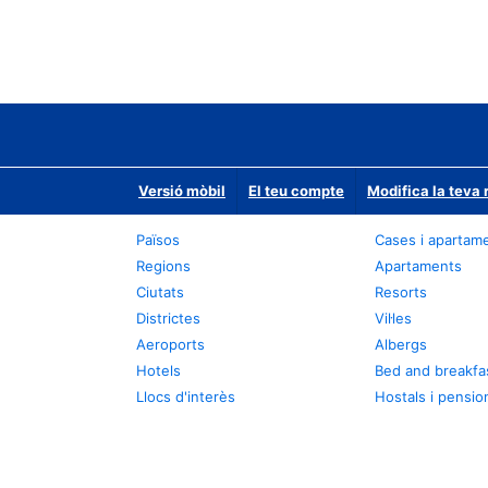
Versió mòbil
El teu compte
Modifica la teva 
Països
Cases i apartam
Regions
Apartaments
Ciutats
Resorts
Districtes
Vil·les
Aeroports
Albergs
Hotels
Bed and breakfa
Llocs d'interès
Hostals i pensio