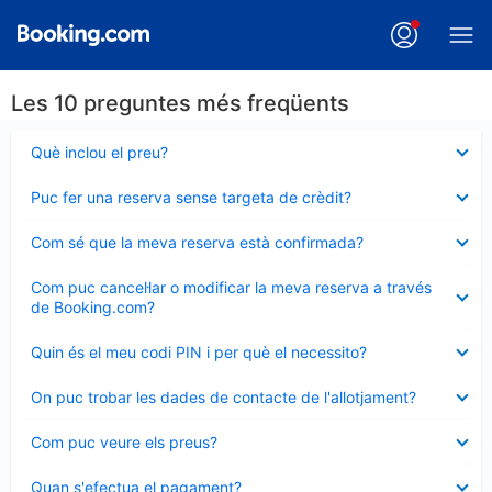
Les 10 preguntes més freqüents
Element
Què inclou el preu?
tancat
Element
Puc fer una reserva sense targeta de crèdit?
tancat
Element
Com sé que la meva reserva està confirmada?
tancat
Element
Com puc cancel·lar o modificar la meva reserva a través
tancat
de Booking.com?
Element
Quin és el meu codi PIN i per què el necessito?
tancat
Element
On puc trobar les dades de contacte de l'allotjament?
tancat
Element
Com puc veure els preus?
tancat
Element
Quan s'efectua el pagament?