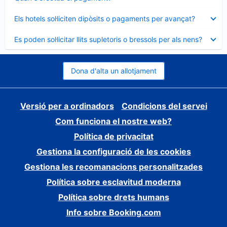
tancat
Element
Els hotels sol·liciten dipòsits o pagaments per avançat?
tancat
Element
Es poden sol·licitar llits supletoris o bressols per als nens?
tancat
Dona d'alta un allotjament
Versió per a ordinadors
Condicions del servei
Com funciona el nostre web?
Política de privacitat
Gestiona la configuració de les cookies
Gestiona les recomanacions personalitzades
Política sobre esclavitud moderna
Política sobre drets humans
Info sobre Booking.com