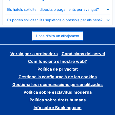
tancat
Element
Els hotels sol·liciten dipòsits o pagaments per avançat?
tancat
Element
Es poden sol·licitar llits supletoris o bressols per als nens?
tancat
Dona d'alta un allotjament
Versió per a ordinadors
Condicions del servei
Com funciona el nostre web?
Política de privacitat
Gestiona la configuració de les cookies
Gestiona les recomanacions personalitzades
Política sobre esclavitud moderna
Política sobre drets humans
Info sobre Booking.com