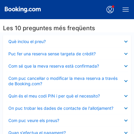
Les 10 preguntes més freqüents
Element
Què inclou el preu?
tancat
Element
Puc fer una reserva sense targeta de crèdit?
tancat
Element
Com sé que la meva reserva està confirmada?
tancat
Element
Com puc cancel·lar o modificar la meva reserva a través
tancat
de Booking.com?
Element
Quin és el meu codi PIN i per què el necessito?
tancat
Element
On puc trobar les dades de contacte de l'allotjament?
tancat
Element
Com puc veure els preus?
tancat
Element
Quan s'efectua el pagament?