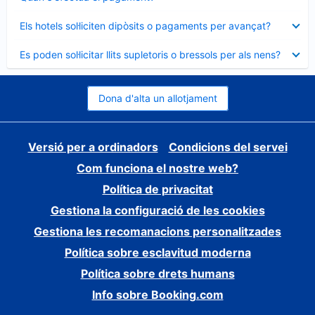
tancat
Element
Els hotels sol·liciten dipòsits o pagaments per avançat?
tancat
Element
Es poden sol·licitar llits supletoris o bressols per als nens?
tancat
Dona d'alta un allotjament
Versió per a ordinadors
Condicions del servei
Com funciona el nostre web?
Política de privacitat
Gestiona la configuració de les cookies
Gestiona les recomanacions personalitzades
Política sobre esclavitud moderna
Política sobre drets humans
Info sobre Booking.com