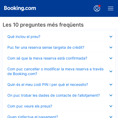
Les 10 preguntes més freqüents
Element
Què inclou el preu?
tancat
Element
Puc fer una reserva sense targeta de crèdit?
tancat
Element
Com sé que la meva reserva està confirmada?
tancat
Element
Com puc cancel·lar o modificar la meva reserva a través
tancat
de Booking.com?
Element
Quin és el meu codi PIN i per què el necessito?
tancat
Element
On puc trobar les dades de contacte de l'allotjament?
tancat
Element
Com puc veure els preus?
tancat
Element
Quan s'efectua el pagament?