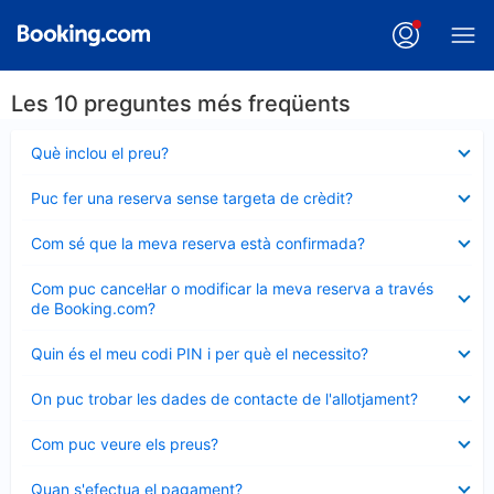
Les 10 preguntes més freqüents
Element
Què inclou el preu?
tancat
Element
Puc fer una reserva sense targeta de crèdit?
tancat
Element
Com sé que la meva reserva està confirmada?
tancat
Element
Com puc cancel·lar o modificar la meva reserva a través
tancat
de Booking.com?
Element
Quin és el meu codi PIN i per què el necessito?
tancat
Element
On puc trobar les dades de contacte de l'allotjament?
tancat
Element
Com puc veure els preus?
tancat
Element
Quan s'efectua el pagament?