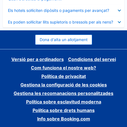
tancat
Element
Els hotels sol·liciten dipòsits o pagaments per avançat?
tancat
Element
Es poden sol·licitar llits supletoris o bressols per als nens?
tancat
Dona d'alta un allotjament
Versió per a ordinadors
Condicions del servei
Com funciona el nostre web?
Política de privacitat
Gestiona la configuració de les cookies
Gestiona les recomanacions personalitzades
Política sobre esclavitud moderna
Política sobre drets humans
Info sobre Booking.com