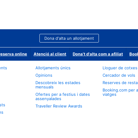
Dona d'alta un allotjament
reserva online
Atenció al client
Dona't d'alta com a afiliat
Book
ents
Allotjaments únics
Lloguer de cotxes
Opinions
Cercador de vols
Descobreix les estades
Reserves de resta
mensuals
Booking.com per 
Ofertes per a festius i dates
viatges
assenyalades
sts
Traveller Review Awards
ns