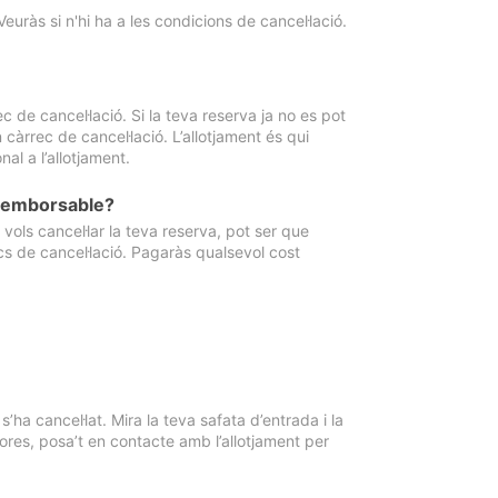
Veuràs si n'hi ha a les condicions de cancel·lació.
 de cancel·lació. Si la teva reserva ja no es pot
càrrec de cancel·lació. L’allotjament és qui
al a l’allotjament.
 reemborsable?
vols cancel·lar la teva reserva, pot ser que
cs de cancel·lació. Pagaràs qualsevol cost
ha cancel·lat. Mira la teva safata d’entrada i la
ores, posa’t en contacte amb l’allotjament per