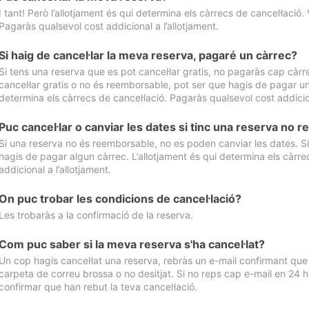
I tant! Però l’allotjament és qui determina els càrrecs de cancel·lació. 
Pagaràs qualsevol cost addicional a l’allotjament.
Si haig de cancel·lar la meva reserva, pagaré un càrrec?
Si tens una reserva que es pot cancel·lar gratis, no pagaràs cap càrrec
cancel·lar gratis o no és reemborsable, pot ser que hagis de pagar un 
determina els càrrecs de cancel·lació. Pagaràs qualsevol cost addicion
Puc cancel·lar o canviar les dates si tinc una reserva no
Si una reserva no és reemborsable, no es poden canviar les dates. Si 
hagis de pagar algun càrrec. L’allotjament és qui determina els càrre
addicional a l’allotjament.
On puc trobar les condicions de cancel·lació?
Les trobaràs a la confirmació de la reserva.
Com puc saber si la meva reserva s'ha cancel·lat?
Un cop hagis cancel·lat una reserva, rebràs un e-mail confirmant que s’
carpeta de correu brossa o no desitjat. Si no reps cap e-mail en 24 h
confirmar que han rebut la teva cancel·lació.