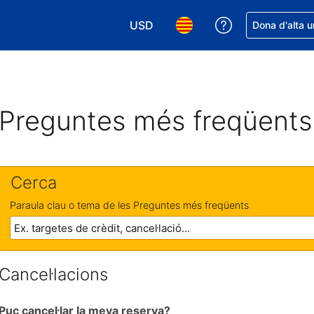
USD
Rep ajuda amb 
Dona d'alta u
Tria la moneda. La moneda actual é
Tria l'idioma. L'idioma act
Preguntes més freqüents
Cerca
Paraula clau o tema de les Preguntes més freqüents
Cancel·lacions
Puc cancel·lar la meva reserva?