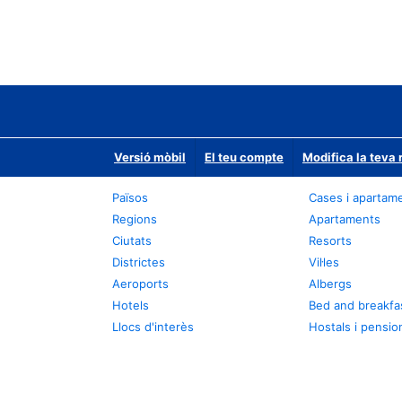
Versió mòbil
El teu compte
Modifica la teva 
Països
Cases i apartam
Regions
Apartaments
Ciutats
Resorts
Districtes
Vil·les
Aeroports
Albergs
Hotels
Bed and breakfa
Llocs d'interès
Hostals i pensio