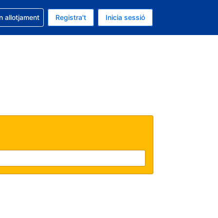
la reserva
n allotjament
Registra't
Inicia sessió
s Dòlar dels Estats Units
ual és Català