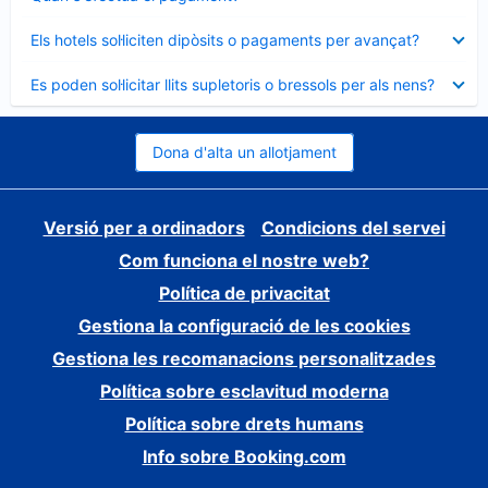
tancat
Element
Els hotels sol·liciten dipòsits o pagaments per avançat?
tancat
Element
Es poden sol·licitar llits supletoris o bressols per als nens?
tancat
Dona d'alta un allotjament
Versió per a ordinadors
Condicions del servei
Com funciona el nostre web?
Política de privacitat
Gestiona la configuració de les cookies
Gestiona les recomanacions personalitzades
Política sobre esclavitud moderna
Política sobre drets humans
Info sobre Booking.com