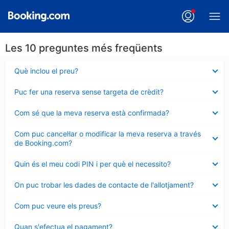
Les 10 preguntes més freqüents
Element
Què inclou el preu?
tancat
Element
Puc fer una reserva sense targeta de crèdit?
tancat
Element
Com sé que la meva reserva està confirmada?
tancat
Element
Com puc cancel·lar o modificar la meva reserva a través
tancat
de Booking.com?
Element
Quin és el meu codi PIN i per què el necessito?
tancat
Element
On puc trobar les dades de contacte de l'allotjament?
tancat
Element
Com puc veure els preus?
tancat
Element
Quan s'efectua el pagament?