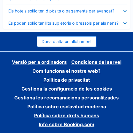
tancat
Element
Els hotels sol·liciten dipòsits o pagaments per avançat?
tancat
Element
Es poden sol·licitar llits supletoris o bressols per als nens?
tancat
Dona d'alta un allotjament
Versió per a ordinadors
Condicions del servei
Com funciona el nostre web?
Política de privacitat
Gestiona la configuració de les cookies
Gestiona les recomanacions personalitzades
Política sobre esclavitud moderna
Política sobre drets humans
Info sobre Booking.com