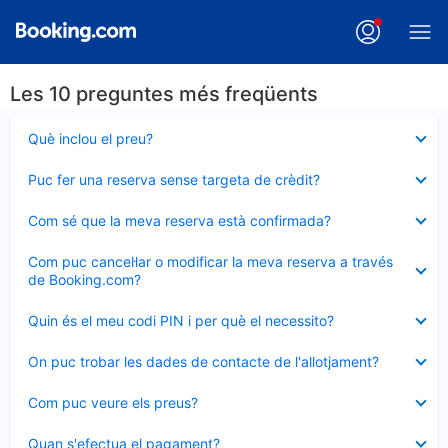
Les 10 preguntes més freqüents
Element
Què inclou el preu?
tancat
Element
Puc fer una reserva sense targeta de crèdit?
tancat
Element
Com sé que la meva reserva està confirmada?
tancat
Element
Com puc cancel·lar o modificar la meva reserva a través
tancat
de Booking.com?
Element
Quin és el meu codi PIN i per què el necessito?
tancat
Element
On puc trobar les dades de contacte de l'allotjament?
tancat
Element
Com puc veure els preus?
tancat
Element
Quan s'efectua el pagament?