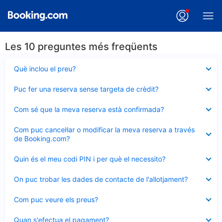
Les 10 preguntes més freqüents
Element
Què inclou el preu?
tancat
Element
Puc fer una reserva sense targeta de crèdit?
tancat
Element
Com sé que la meva reserva està confirmada?
tancat
Element
Com puc cancel·lar o modificar la meva reserva a través
tancat
de Booking.com?
Element
Quin és el meu codi PIN i per què el necessito?
tancat
Element
On puc trobar les dades de contacte de l'allotjament?
tancat
Element
Com puc veure els preus?
tancat
Element
Quan s'efectua el pagament?