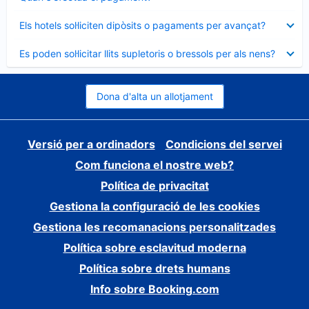
tancat
Element
Els hotels sol·liciten dipòsits o pagaments per avançat?
tancat
Element
Es poden sol·licitar llits supletoris o bressols per als nens?
tancat
Dona d'alta un allotjament
Versió per a ordinadors
Condicions del servei
Com funciona el nostre web?
Política de privacitat
Gestiona la configuració de les cookies
Gestiona les recomanacions personalitzades
Política sobre esclavitud moderna
Política sobre drets humans
Info sobre Booking.com